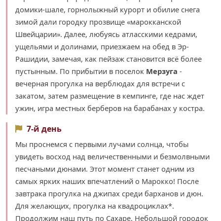
домики-шале, горнолыжный курорт и обилие снега
зимой дали городку прозвище «марокканской
Швейцарии». Далее, любуясь атласскими кедрами,
ущельями и долинами, приезжаем на обед в Эр-
Рашидии, замечая, как пейзаж становится всё более
пустынным. По прибытии в поселок
Мерзуга
-
вечерная прогулка на верблюдах для встречи с
закатом, затем размещение в кемпинге, где нас ждет
ужин, игра местных берберов на барабанах у костра.
7-й день
Мы проснемся с первыми лучами солнца, чтобы
увидеть восход над величественными и безмолвными
песчаными дюнами. Этот момент станет одним из
самых ярких наших впечатлений о Марокко! После
завтрака прогулка на джипах среди барханов и дюн.
Для желающих, прогулка на квадроциклах*.
Продолжим наш путь по Сахаре. Небольшой городок