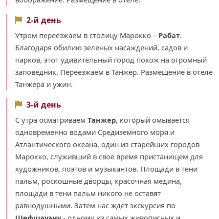
2-й день
Утром переезжаем в столицу Марокко –
Рабат
.
Благодаря обилию зеленых насаждений, садов и
парков, этот удивительный город похож на огромный
заповедник. Переезжаем в Танжер. Размещение в отеле
Танжера и ужин.
3-й день
С утра осматриваем
Танжер
, который омывается
одновременно водами Средиземного моря и
Атлантического океана, один из старейших городов
Марокко, служивший в своё время пристанищем для
художников, поэтов и музыкантов. Площади в тени
пальм, роскошные дворцы, красочная медина,
площади в тени пальм никого не оставят
равнодушными. Затем нас ждёт экскурсия по
Шефшауэну
- одному из самых живописных и