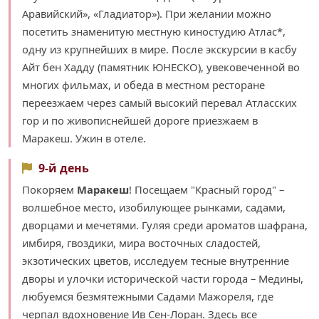
Аравийский», «Гладиатор»). При желании можно
посетить знаменитую местную киностудию Атлас*,
одну из крупнейших в мире. После экскурсии в касбу
Айт бен Хадду (памятник ЮНЕСКО), увековеченной во
многих фильмах, и обеда в местном ресторане
переезжаем через самый высокий перевал Атласских
гор и по живописнейшей дороге приезжаем в
Маракеш. Ужин в отеле.
9-й день
Покоряем
Маракеш
! Посещаем "Красный город" –
волшебное место, изобилующее рынками, садами,
дворцами и мечетями. Гуляя среди ароматов шафрана,
имбиря, гвоздики, мира восточных сладостей,
экзотических цветов, исследуем тесные внутренние
дворы и улочки исторической части города – Медины,
любуемся безмятежными Садами Мажореля, где
черпал вдохновение Ив Сен-Лоран. Здесь все