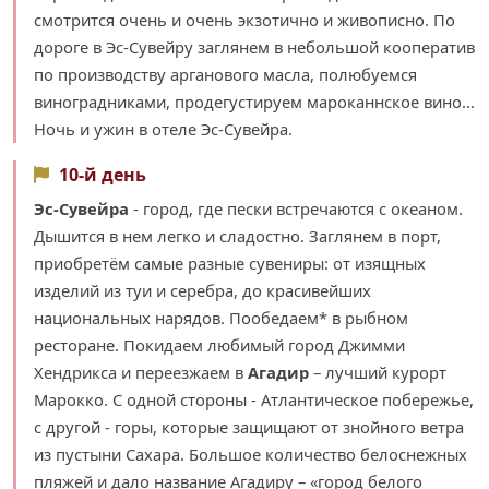
смотрится очень и очень экзотично и живописно. По
дороге в Эс-Сувейру заглянем в небольшой кооператив
по производству арганового масла, полюбуемся
виноградниками, продегустируем мароканнское вино...
Ночь и ужин в отеле Эс-Сувейра.
10-й день
Эс-Сувейра
- город, где пески встречаются с океаном.
Дышится в нем легко и сладостно. Заглянем в порт,
приобретём самые разные сувениры: от изящных
изделий из туи и серебра, до красивейших
национальных нарядов. Пообедаем* в рыбном
ресторане. Покидаем любимый город Джимми
Хендрикса и переезжаем в
Агадир
– лучший курорт
Марокко. С одной стороны - Атлантическое побережье,
с другой - горы, которые защищают от знойного ветра
из пустыни Сахара. Большое количество белоснежных
пляжей и дало название Агадиру – «город белого