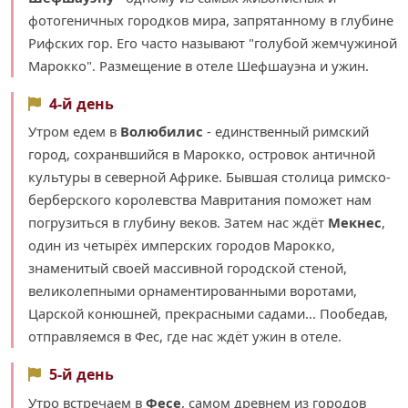
фотогеничных городков мира, запрятанному в глубине
Рифских гор. Его часто называют "голубой жемчужиной
Марокко". Размещение в отеле Шефшауэна и ужин.
4-й день
Утром едем в
Волюбилис
- единственный римский
город, сохранвшийся в Марокко, островок античной
культуры в северной Африке. Бывшая столица римско-
берберского королевства Мавритания поможет нам
погрузиться в глубину веков. Затем нас ждёт
Мекнес
,
один из четырёх имперских городов Марокко,
знаменитый своей массивной городской стеной,
великолепными орнаментированными воротами,
Царской конюшней, прекрасными садами... Пообедав,
отправляемся в Фес, где нас ждёт ужин в отеле.
5-й день
Утро встречаем в
Фесе
, самом древнем из городов