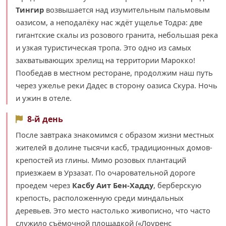
Тингир
возвышается над изумительным пальмовым
оазисом, а неподалёку нас ждёт ущелье Тодра: две
гигантские скалы из розового гранита, небольшая река
и узкая туристическая тропа. Это одно из самых
захватывающих зрелищ на территории Марокко!
Пообедав в местном ресторане, продолжим наш путь
через ужелье реки Дадес в сторону оазиса Скура. Ночь
и ужин в отеле.
8-й день
После завтрака знакомимся с образом жизни местных
жителей в долине тысячи касб, традиционных домов-
крепостей из глины. Мимо розовых плантаций
приезжаем в Урзазат. По очаровательной дороге
проедем через
Касбу Аит Бен-Хадду
, берберскую
крепость, расположенную среди миндальных
деревьев. Это место настолько живописно, что часто
служило съёмочной площадкой («Лоуренс