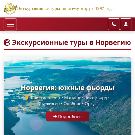
Экскурсионные туры по всему миру с 1997 года
Экскурсионные туры в Норвегию
Норвегия: южные фьорды
Кристиансанн • Мандал • Лисефьорд •
Ставангер • Ольборг • Орхус
Подробнее