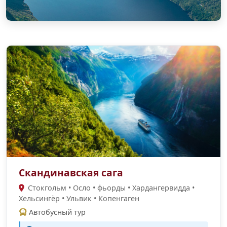
Скандинавская сага
Стокгольм • Осло • фьорды • Хардангервидда •
Хельсингёр • Ульвик • Копенгаген
Автобусный тур