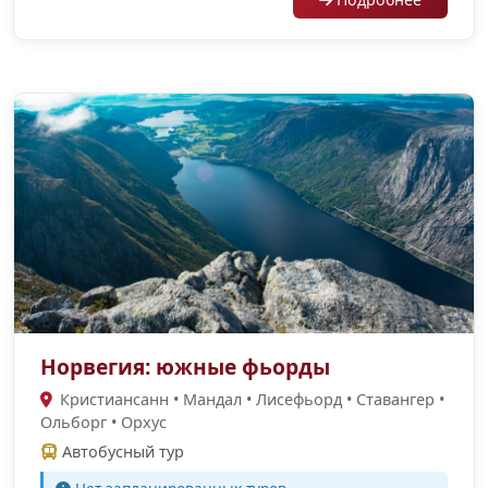
Норвегия: южные фьорды
Кристиансанн • Мандал • Лисефьорд • Ставангер •
Ольборг • Орхус
Автобусный тур