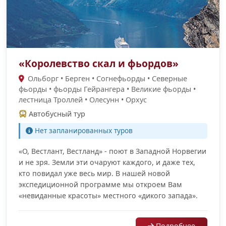
«Королевство скал и фьордов»
Ольборг • Берген • Согнефьорды • Cеверные
фьорды • фьорды Гейрангера • Великие фьорды •
лестница Троллей • Олесунн • Орхус
Автобусный тур
Нет запланированных туров
«О, Вестлант, Вестланд» - поют в Западной Норвегии
и не зря. Земли эти очаруют каждого, и даже тех,
кто повидал уже весь мир. В нашей новой
экспедиционной программе мы откроем Вам
«невиданные красоты» местного «дикого запада».
Подробнее