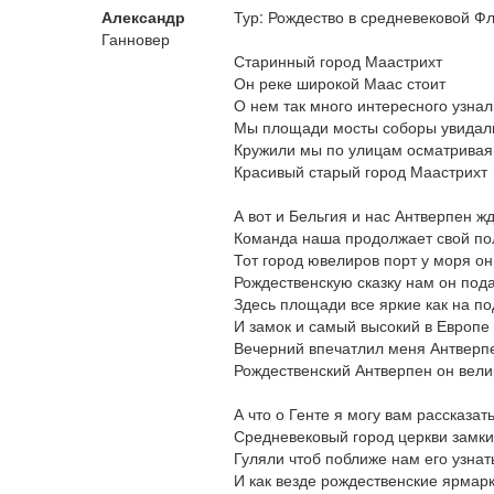
Александр
Тур: Рождество в средневековой Ф
Ганновер
Старинный город Маастрихт
Он реке широкой Маас стоит
О нем так много интересного узнал
Мы площади мосты соборы увидал
Кружили мы по улицам осматривая
Красивый старый город Маастрихт
А вот и Бельгия и нас Антверпен ж
Команда наша продолжает свой по
Тот город ювелиров порт у моря он
Рождественскую сказку нам он под
Здесь площади все яркие как на п
И замок и самый высокий в Европе
Вечерний впечатлил меня Антверп
Рождественский Антверпен он вел
А что о Генте я могу вам рассказат
Средневековый город церкви замки
Гуляли чтоб поближе нам его узнат
И как везде рождественские ярмар