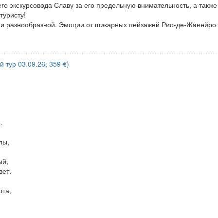
го экскурсовода Славу за его предельную внимательность, а также
туристу!
 и разнообразной. Эмоции от шикарных пейзажей Рио-де-Жанейро д
 тур 03.09.26; 359 €)
.
лы,
ый,
вет.
рта,