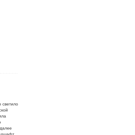
е светило
ской
ила
о
 далее
андшафт