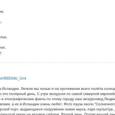
ом,
,
тья,
тье,
е
u.be/M8DtIAc_Un4
з Исландии. Летели мы ночью и на протяжении всего полёта солнц
о-это полярный день. С утра экскурсия по самой северной европей
ие и этнографические факты по этому городу наш экскурсовод Людм
агами, а их в Исландии очень любят. Фото пауза около "Солнечног
рской порт, выдающееся сооружение новая кирха, парк скульптур,
 открытый океан на кетовое сафари. Второй день. Потрясающий л