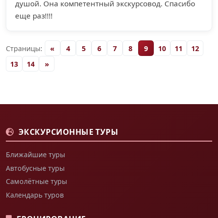
душой. Она компетентный экскурсовод. Спасибо
еще раз!!!!
Страницы:
«
4
5
6
7
8
9
10
11
12
13
14
»
ЭКСКУРСИОННЫЕ ТУРЫ
Ближайшие туры
Автобусные туры
Самолётные туры
Календарь туров