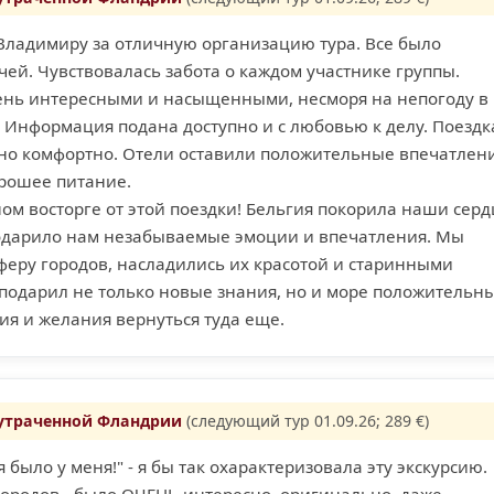
Владимиру за отличную организацию тура. Все было
ей. Чувствовалась забота о каждом участнике группы.
ень интересными и насыщенными, несморя на непогоду в
 Информация подана доступно и с любовью к делу. Поездк
о комфортно. Отели оставили положительные впечатлени
орошее питание.
ом восторге от этой поездки! Бельгия покорила наши серд
одарило нам незабываемые эмоции и впечатления. Мы
феру городов, насладились их красотой и старинными
 подарил не только новые знания, но и море положительн
ия и желания вернуться туда еще.
 утраченной Фландрии
(следующий тур 01.09.26; 289 €)
 было у меня!" - я бы так охарактеризовала эту экскурсию.