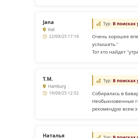
Jana
Тур:
В поисках
Kiel
Очень хорошее впеч
22/09/25 17:16
услышать."
Тот кто найдет "ут
Т.М.
Тур:
В поисках
Hamburg
Cобиралась в Бавар
19/09/25 12:52
Необыкновенные го
рекомендую всем эт
Наталья
Тур:
В поисках