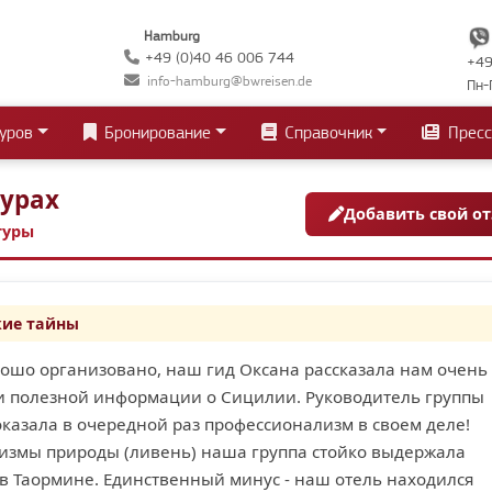
Hamburg
+49 (0)40 46 006 744
+49
info-hamburg@bwreisen.de
Пн-
уров
Бронирование
Справочник
Пресс
турах
Добавить свой о
туры
ие тайны
рошо организовано, наш гид Оксана рассказала нам очень
и полезной информации о Сицилии. Руководитель группы
оказала в очередной раз профессионализм в своем деле!
лизмы природы (ливень) наша группа стойко выдержала
в Таормине. Единственный минус - наш отель находился