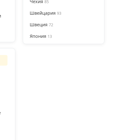
Чехия
85
Швейцария
93
и
Швеция
72
Япония
13
е