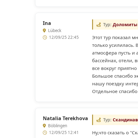
Ina
Тур:
Доломиты 
Lübeck
Этот тур показал м
12/09/25 22:45
только усилилась. 
атмосфера пусть и 
бассейнах, отели, 
все вокруг приятно
Большое спасибо э
нашу поездку инте
Отдельное спасибо 
Natalia Terekhova
Тур:
Скандинав
Böblingen
Ну,что сказать о "
12/09/25 12:41