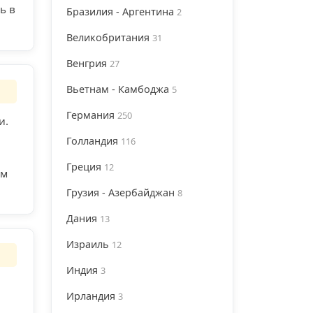
ь в
Бразилия - Аргентина
2
Великобритания
31
Венгрия
27
Вьетнам - Камбоджа
5
Германия
250
и.
Голландия
116
Греция
12
ом
Грузия - Азербайджан
8
Дания
13
Израиль
12
Индия
3
Ирландия
3