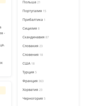
Польша
21
Португалия
15
Прибалтика
1
а
Сицилия
8
я -
Скандинавия
87
ца.
Словакия
23
Словения
18
ых
США
18
Турция
5
Франция
363
Хорватия
23
Черногория
5