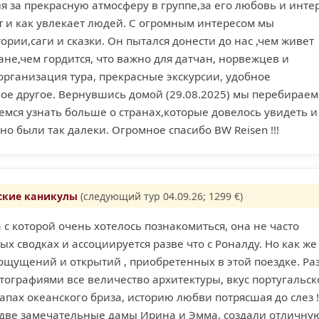
 за прекрасную атмосферу в группе,за его любовь и инте
ет и как увлекает людей. С огромным интересом мы
ории,саги и сказки. Он пытался донести до нас ,чем живет
ане,чем гордится, что важно для датчан, норвежцев и
рганизация тура, прекрасные экскурсии, удобное
ое другое. Вернувшись домой (29.08.2025) мы перебираем
мся узнать больше о странах,которые довелось увидеть и
о были так далеки. Огромное спасибо BW Reisen !!!
ские каникулы
(следующий тур 04.09.26; 1299 €)
а с которой очень хотелось познакомиться, она не часто
ых сводках и ассоциируется разве что с Роналду. Но как же
ощущений и открытий , приобретенных в этой поездке. Ра
ографиями все величество архитектуры, вкус португальск
 запах океанского бриза, историю любви потрясшая до слез !
- две замечательные дамы Ирина и Эмма, создали отличну