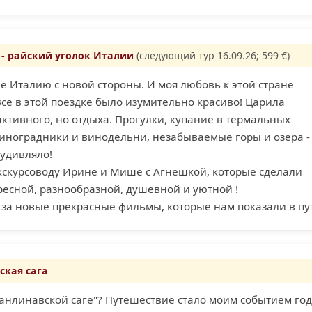
- райский уголок Италии
(следующий тур 16.09.26; 599 €)
не Италию с новой стороны. И моя любовь к этой стране
Все в этой поездке было изумительно красиво! Царила
активного, но отдыха. Прогулки, купание в термальных
виноградники и винодельни, незабываемые горы и озера -
 удивляло!
кскурсоводу Ирине и Мише с Агнешкой, которые сделали
ресной, разнообразной, душевной и уютной !
за новые прекрасные фильмы, которые нам показали в пут
ская сага
Сканлинавской саге"? Путешествие стало моим событием год