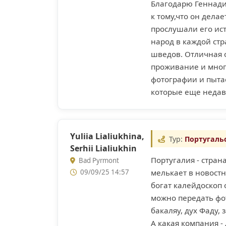
Благодарю Геннадия
к тому,что он дела
прослушали его ист
народ в каждой стр
шведов. Отличная о
проживание и мног
фотографии и пытае
которые еще недавн
Yuliia Lialiukhina,
Тур:
Португаль
Serhii Lialiukhin
Португалия - стран
Bad Pyrmont
09/09/25 14:57
мелькает в новостн
богат калейдоскоп 
можно передать фот
бакаляу, дух Фаду,
А какая компания 