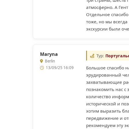
Три страны, шесть 
атмосферно. А Гент
Отдельное спасибо
тоже, но мы всегда
экскурсии были оч
Maryna
Тур:
Португаль
Berlin
Большое спасибо н
13/09/25 16:09
эрудированный чел
захватывающие рас
познакомить нас с
количество информа
исторической и поз
хотим выразить бл
передвижение и отв
рекомендуем эту э