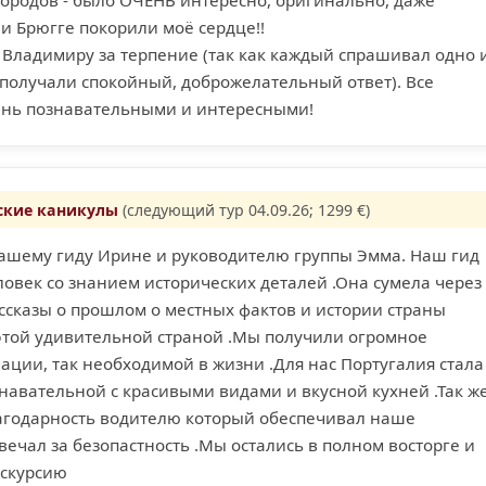
городов - было ОЧЕНЬ интересно, оригинально, даже
 и Брюгге покорили моё сердце!!
 Владимиру за терпение (так как каждый спрашивал одно 
 получали спокойный, доброжелательный ответ). Все
ень познавательными и интересными!
ские каникулы
(следующий тур 04.09.26; 1299 €)
ашему гиду Ирине и руководителю группы Эмма. Наш гид
овек со знанием исторических деталей .Она сумела через
сказы о прошлом о местных фактов и истории страны
 этой удивительной страной .Мы получили огромное
ции, так необходимой в жизни .Для нас Португалия стала
навательной с красивыми видами и вкусной кухней .Так ж
агодарность водителю который обеспечивал наше
ечал за безопастность .Мы остались в полном восторге и
кскурсию