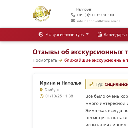
Hannover
+49 (0)511 89 90 900
info-hannover@bwreisen.de
Экскурсионные туры
Календарь т
Отзывы об экскурсионных 
Посмотреть
ближайшие экскурсионные 
Ирина и Наталья
Тур:
Сицилийск
Гамбург
Всё было очень хо
01/10/25 11:38
много интересной 
Эмма -как всегда п
несмотря на катак
испытания ливнем 