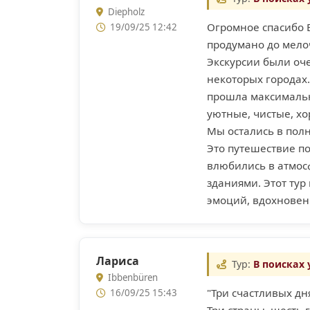
Diepholz
Огромное спасибо 
19/09/25 12:42
продумано до мелоч
Экскурсии были оч
некоторых городах.
прошла максимальн
уютные, чистые, х
Мы остались в полн
Это путешествие п
влюбились в атмос
зданиями. Этот тур
эмоций, вдохновен
Лариса
Тур:
В поисках
Ibbenbüren
"Три счастливых дня
16/09/25 15:43