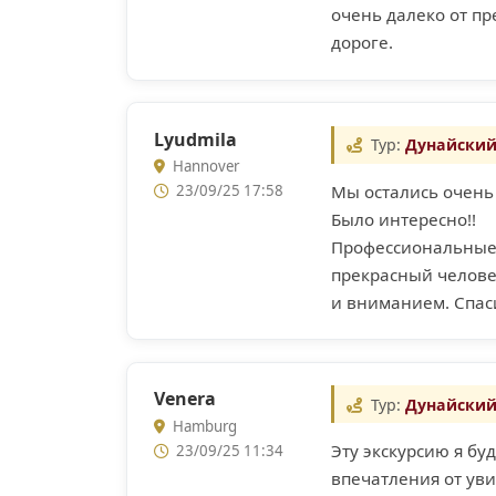
очень далеко от п
дороге.
Lyudmila
Тур:
Дунайский
Hannover
Мы остались очень 
23/09/25 17:58
Было интересно!!
Профессиональные 
прекрасный челове
и вниманием. Спас
Venera
Тур:
Дунайский
Hamburg
Эту экскурсию я б
23/09/25 11:34
впечатления от уви