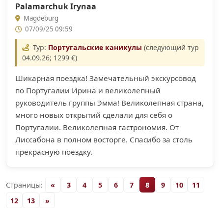
Palamarchuk Irynaa
Magdeburg
07/09/25 09:59
Тур:
Португальские каникулы
(следующий тур
04.09.26; 1299 €)
Шикарная поездка! Замечательный экскурсовод
по Португалии Ирина и великолепный
руководитель группы Эмма! Великолепная страна,
много новых открытий сделали для себя о
Португалии. Великолепная гастрономия. От
Лиссабона в полном восторге. Спасибо за столь
прекрасную поездку.
Страницы:
«
3
4
5
6
7
8
9
10
11
12
13
»