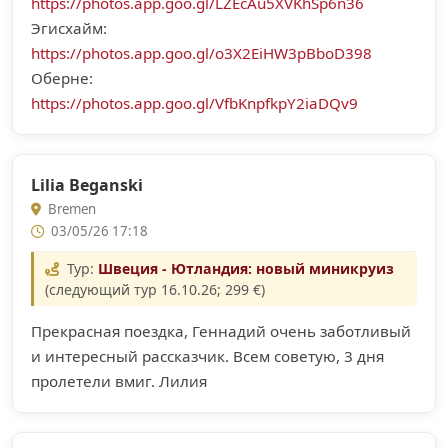
https://photos.app.goo.gl/LZEcAu5XVKhSp6n36
Эгисхайм:
https://photos.app.goo.gl/o3X2EiHW3pBboD398
Оберне:
https://photos.app.goo.gl/VfbKnpfkpY2iaDQv9
Lilia Beganski
Bremen
03/05/26 17:18
Тур:
Швеция - Ютландия: новый миникруиз
(следующий тур 16.10.26; 299 €)
Прекрасная поездка, Геннадий очень заботливый
и интересный рассказчик. Всем советую, 3 дня
пролетели вмиг. Лилия