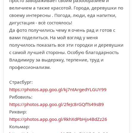
просто завораживает своим разообразием и
величием а также красотой. Города, деревушки по
своему интересны . Погода, люди, еда напитки,
дигустация - всё состоялось!
Да фото получились чему я очень рад и готов с
вами поделиться. На мой взгляд у меня
получилось показать все эти городки и деревушки
с самой лучшей стороны. Особую благодарность
Владимиру за выдержку, терпение, труд и
профессионализм.
Страсбург:
https://photos.app.goo.gl/kj7ntArgedYLGUY99
Рибовиль:
https://photos.app.goo.gl/2feJc8rGQfTs49sB9
Риквир:
https://photos.app.goo.gl/RkhXdPbHjs4BdZz26
Кольмар: