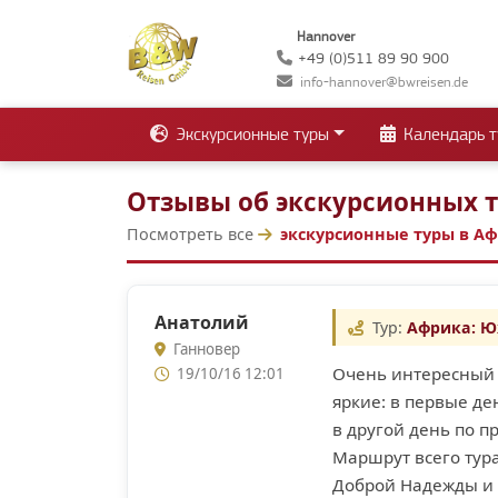
Hannover
+49 (0)511 89 90 900
info-hannover@bwreisen.de
Экскурсионные туры
Календарь т
Отзывы об экскурсионных т
Посмотреть все
экскурсионные туры в А
Анатолий
Тур:
Африка: Ю
Ганновер
Очень интересный 
19/10/16 12:01
яркие: в первые де
в другой день по п
Маршрут всего тура
Доброй Надежды и 