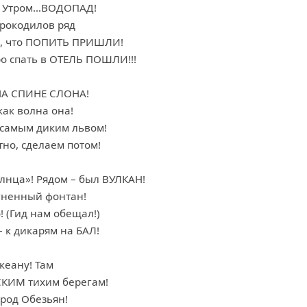
 – Утром…ВОДОПАД!
рокодилов ряд
х, что ПОПИТЬ ПРИШЛИ!
ро спать в ОТЕЛЬ ПОШЛИ!!!
 НА СПИНЕ СЛОНА!
как волна она!
 самым диким львом!
но, сделаем потом!
олнца»! Рядом – был ВУЛКАН!
огненный фонтан!
! (Гид нам обещал!)
– к дикарям на БАЛ!
кеану! Там
КИМ тихим берегам!
род Обезьян!