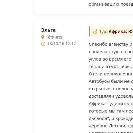
организацию поезд
Эльга
Тур:
Африка: Ю
Гётинген
Спасибо агенству 
18/10/16 12:12
проделанную по под
углов во время его
тёплой атмосферы, 
Отели великолепны
Автобусы были не о
открытые, с полным
доставляли удоволь
Африка - удивитель
которые мы там про
дьявола", и крокод
деревне Леседи, цв
настоящие. И тюлен