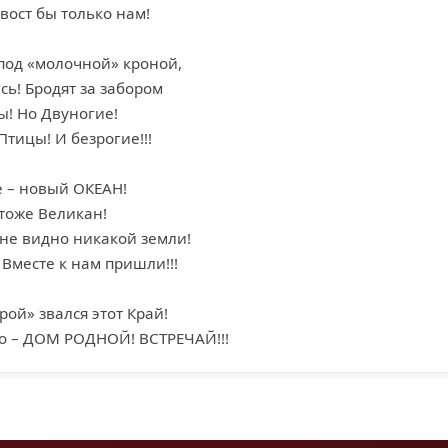
вост бы только нам!
под «молочной» кроной,
сь! Бродят за забором
ы! Но Двуногие!
Птицы! И безрогие!!!
е – новый ОКЕАН!
 тоже Великан!
 не видно никакой земли!
Вместе к нам пришли!!!
ой» звался этот Край!
ро – ДОМ РОДНОЙ! ВСТРЕЧАЙ!!!