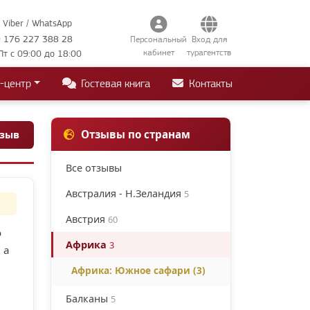
Viber / WhatsApp
 176 227 388 28
Персональный
Вход для
кабинет
турагентств
Пт с 09:00 до 18:00
-центр
Гостевая книга
Контакты
Отзывы по странам
тзыв
Все отзывы
Австралия - Н.Зеландия
5
Австрия
60
о
Африка
3
 а
Африка: Южное сафари (3)
Балканы
5