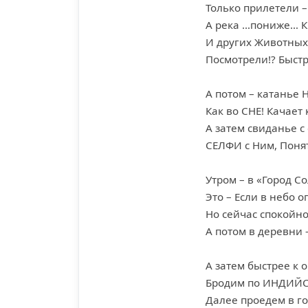
Только прилетели
А река …пониже… К
И других Животны
Посмотрели!? Быст
А потом – катанье
Как во СНЕ! Качает 
А затем свиданье с
СЕЛФИ с Ним, Понят
Утром – в «Город С
Это – Если в небо 
Но сейчас спокойно
А потом в деревни 
А затем быстрее к о
Бродим по ИНДИЙС
Далее проедем в го