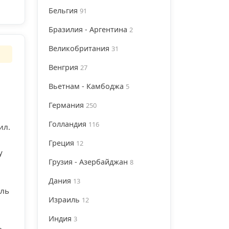
Бельгия
91
Бразилия - Аргентина
2
Великобритания
31
Венгрия
27
Вьетнам - Камбоджа
5
Германия
250
Голландия
116
ил.
Греция
12
у
Грузия - Азербайджан
8
Дания
13
ель
Израиль
12
Индия
3
о