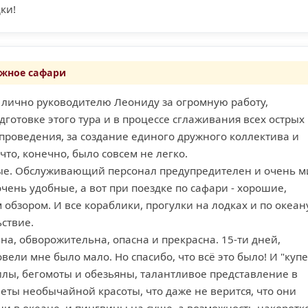
ки!
жное сафари
и лично руководителю Леониду за огромную работу,
готовке этого тура и в процессе сглаживания всех острых
 проведения, за создание единого дружного коллектива и
что, конечно, было совсем не легко.
е. Обслуживающий персонал предупредителен и очень м
чень удобные, а вот при поездке по сафари - хорошие,
 обзором. И все кораблики, прогулки на лодках и по океан
ствие.
на, обворожительна, опасна и прекрасна. 15-ти дней,
вели мне было мало. Но спасибо, что всё это было! И "куп
илы, бегомоты и обезьяны, талантливое представление в
еты необычайной красоты, что даже не верится, что они
и в океане, и пингвины на суше, а возможность накоротк