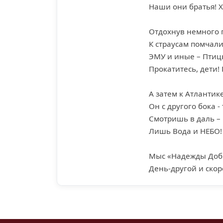
Наши они братья! Х
Отдохнув немного 
К страусам помчали
ЭМУ и иные – Птиц
Прокатитесь, дети! 
А затем к Атлантик
Он с другого бока -
Смотришь в даль –
Лишь Вода и НЕБО! 
Мыс «Надежды Добр
День-другой и ско