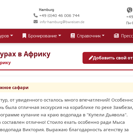
Hamburg
+49 (0)40 46 006 744
+49
info-hamburg@bwreisen.de
Пн-
уров
Бронирование
Справочник
Пресс
урах в Африку
Добавить свой о
фрику
жное сафари
тур, от увиденного осталось много впечатлений! Особенн
нь была отличная экскурсия на кораблике по реке Замбези,
рограмме купание на краю водопада в "Купели Дьявола".
 составлен отлично! Стоило ехать особенно ради Мыса
водопада Виктория. Выражаю благодарность агенству за