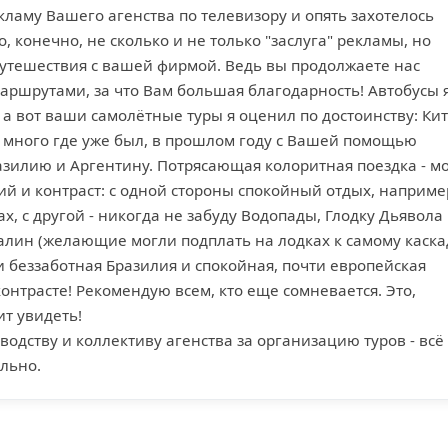
ламу Вашего агенства по телевизору и опять захотелось
, конечно, не сколько и не только "заслуга" рекламы, но
утешествия с вашей фирмой. Ведь вы продолжаете нас
аршрутами, за что Вам большая благодарность! Автобусы 
 а вот ваши самолётные туры я оценил по достоинству: Кит
Я много где уже был, в прошлом году с Вашей помощью
азилию и Аргентину. Потрясающая колоритная поездка - м
й и контраст: c одной стороны спокойный отдых, наприме
ах, с другой - никогда не забуду Водопады, Глодку Дьявола
лин (желающие могли подплать на лодках к самому каска
 беззаботная Бразилия и спокойная, почти европейская
контрасте! Рекомендую всем, кто еще сомневается. Это,
ит увидеть!
водству и коллективу агенства за организацию туров - всё
льно.