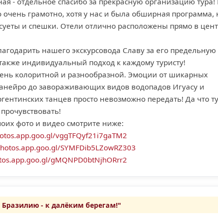
ая - отдельное спасибо за прекрасную организацию тура! 
очень грамотно, хотя у нас и была обширная программа, 
суеты и спешки. Отели отлично расположены прямо в цен
лагодарить нашего экскурсовода Славу за его предельную
 также индивидуальный подход к каждому туристу!
чень колоритной и разнообразной. Эмоции от шикарных
анейро до завораживающих видов водопадов Игуасу и
гентинских танцев просто невозможно передать! Да что ту
 прочувствовать!
оих фото и видео смотрите ниже:
hotos.app.goo.gl/vggTFQyf21i7gaTM2
/photos.app.goo.gl/SYMFDib5LZowRZ303
otos.app.goo.gl/gMQNPD0btNjhORrr2
в Бразилию - к далёким берегам!"