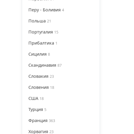
Перу - Боливия
4
Польша
21
Португалия
15
Прибалтика
1
Сицилия
8
Скандинавия
87
Словакия
23
Словения
18
США
18
Турция
5
Франция
363
Хорватия
23