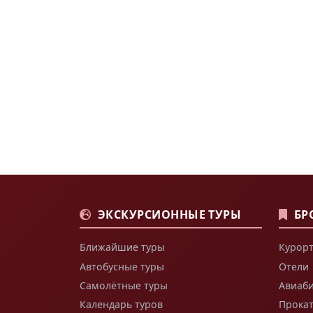
ЭКСКУРСИОННЫЕ ТУРЫ
БР
Ближайшие туры
Курорт
Автобусные туры
Отели
Самолётные туры
Авиаб
Календарь туров
Прока