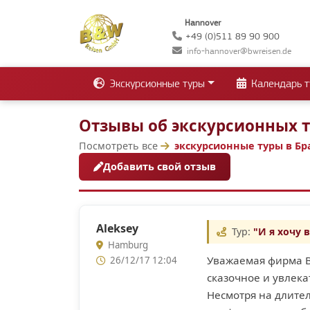
Hannover
+49 (0)511 89 90 900
info-hannover@bwreisen.de
Экскурсионные туры
Календарь т
Отзывы об экскурсионных т
Посмотреть все
экскурсионные туры в Бр
Добавить свой отзыв
Aleksey
Тур:
"И я хочу 
Hamburg
Уважаемая фирма B
26/12/17 12:04
сказочное и увлек
Несмотря на длите