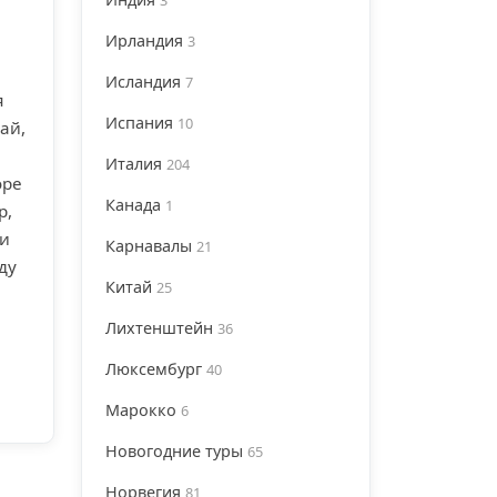
Ирландия
3
Исландия
7
я
Испания
10
ай,
Италия
204
оре
Канада
1
р,
 и
Карнавалы
21
ду
Китай
25
Лихтенштейн
36
Люксембург
40
Марокко
6
Новогодние туры
65
Норвегия
81