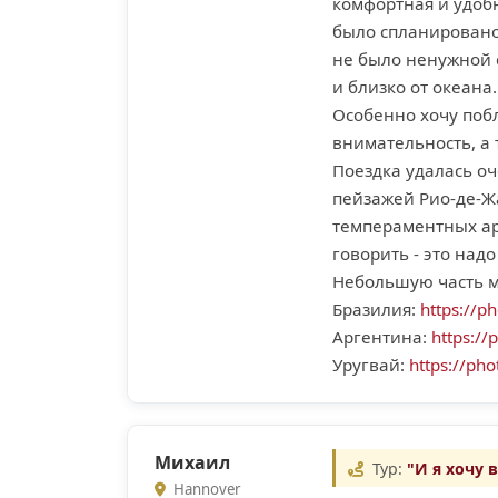
комфортная и удобн
было спланировано 
не было ненужной 
и близко от океана.
Особенно хочу поб
внимательность, а
Поездка удалась о
пейзажей Рио-де-Ж
темпераментных ар
говорить - это надо
Небольшую часть м
Бразилия:
https://p
Аргентина:
https:/
Уругвай:
https://ph
Михаил
Тур:
"И я хочу 
Hannover