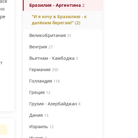
Всё
Бразилия - Аргентина
2
но
тре
"И я хочу в Бразилию - к
далёким берегам!" (2)
Великобритания
31
Венгрия
27
Вьетнам - Камбоджа
5
т
Германия
250
Голландия
116
Греция
12
Грузия - Азербайджан
8
Дания
13
Израиль
12
Индия
3