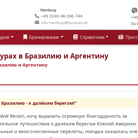
Hamburg
+49 (0)40 46 006 744
+49
info-hamburg@bwreisen.de
Пн-
уров
Бронирование
Справочник
Пресс
урах в Бразилию и Аргентину
азилию и Аргентину
в Бразилию - к далёким берегам!"
&W Reisen, хочу выразить огромную благодарность за
ательное путешествие к далёким берегам Южной Америки.
льные и многочисленные перелёты, поездка оказалась оч