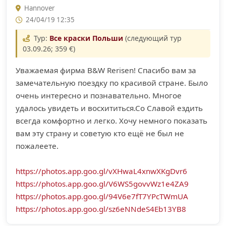
Hannover
24/04/19 12:35
Тур:
Все краски Польши
(следующий тур
03.09.26; 359 €)
Уважаемая фирма B&W Rerisen! Спасибо вам за
замечательную поездку по красивой стране. Было
очень интересно и познавательно. Многое
удалось увидеть и восхититься.Со Славой ездить
всегда комфортно и легко. Хочу немного показать
вам эту страну и советую кто ещё не был не
пожалеете.
https://photos.app.goo.gl/vXHwaL4xnwXKgDvr6
https://photos.app.goo.gl/V6WS5govvWz1e4ZA9
https://photos.app.goo.gl/94V6e7fT7YPcTWmUA
https://photos.app.goo.gl/sz6eNNdeS4Eb13YB8