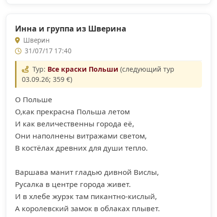
Инна и группа из Шверина
Шверин
31/07/17 17:40
Тур:
Все краски Польши
(следующий тур
03.09.26; 359 €)
О Польше
О,как прекрасна Польша летом
И как величественны города её,
Они наполнены витражами светом,
В костёлах древних для души тепло.
Варшава манит гладью дивной Вислы,
Русалка в центре города живет.
И в хлебе журэк там пикантно-кислый,
А королевский замок в облаках плывет.