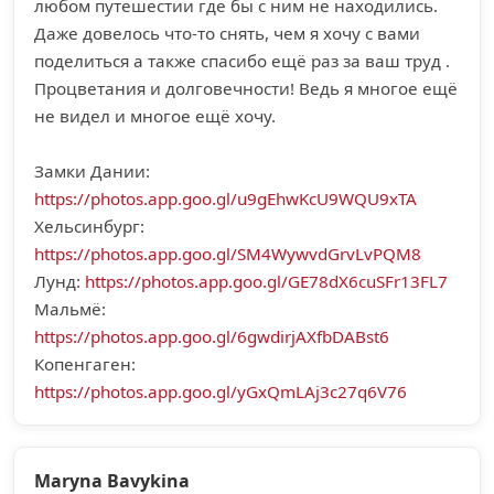
любом путешестии где бы с ним не находились.
Даже довелось что-то снять, чем я хочу с вами
поделиться а также спасибо ещё раз за ваш труд .
Процветания и долговечности! Ведь я многое ещё
не видел и многое ещё хочу.
Замки Дании:
https://photos.app.goo.gl/u9gEhwKcU9WQU9xTA
Хельсинбург:
https://photos.app.goo.gl/SM4WywvdGrvLvPQM8
Лунд:
https://photos.app.goo.gl/GE78dX6cuSFr13FL7
Мальмё:
https://photos.app.goo.gl/6gwdirjAXfbDABst6
Копенгаген:
https://photos.app.goo.gl/yGxQmLAj3c27q6V76
Maryna Bavykina