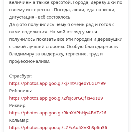
величием а также красотой. Города, деревушки по
своему интересны . Погода, люди, еда напитки,
дигустация - всё состоялось!
Да фото получились чему я очень рад и готов с
вами поделиться. На мой взгляд у меня
получилось показать все эти городки и деревушки
с самой лучшей стороны. Особую благодарность
Владимиру за выдержку, терпение, труд и
профессионализм.
Страсбург:
https://photos.app.goo.gl/kj7ntArgedYLGUY99
Рибовиль:
https://photos.app.goo.gl/2feJc8rGQfTs49sB9
Риквир:
https://photos.app.goo.gl/RkhXdPbHjs4BdZz26
Кольмар:
https://photos.app.goo.gl/LZEcAu5XVKhSp6n36