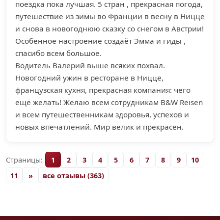
поездка пока лучшая. 5 стран , прекрасная погода,
путешествие из зимы во Франции в весну в Ницце
и снова в новогоднюю сказку со снегом в Австрии!
Особенное настроение создаёт Эмма и гиды ,
спасибо всем большое.
Водитель Валерий выше всяких похвал.
Новогодний ужин в ресторане в Ницце,
французская кухня, прекрасная компания: чего
ещё желать! Желаю всем сотрудникам B&W Reisen
и всем путешественникам здоровья, успехов и
новых впечатлений. Мир велик и прекрасен.
Страницы:
1
2
3
4
5
6
7
8
9
10
11
»
все отзывы (363)