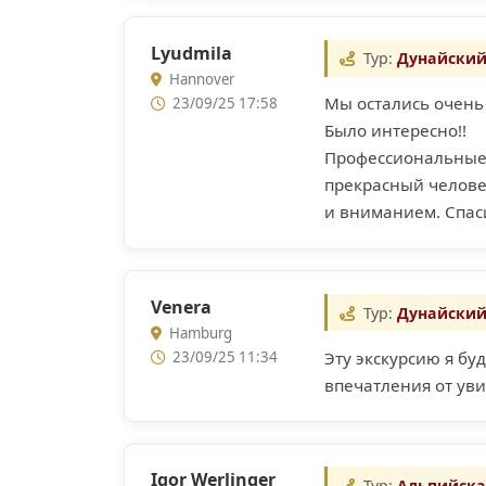
Lyudmila
Тур:
Дунайский
Hannover
Мы остались очень 
23/09/25 17:58
Было интересно!!
Профессиональные 
прекрасный челове
и вниманием. Спас
Venera
Тур:
Дунайский
Hamburg
Эту экскурсию я б
23/09/25 11:34
впечатления от уви
Igor Werlinger
Тур:
Альпийска