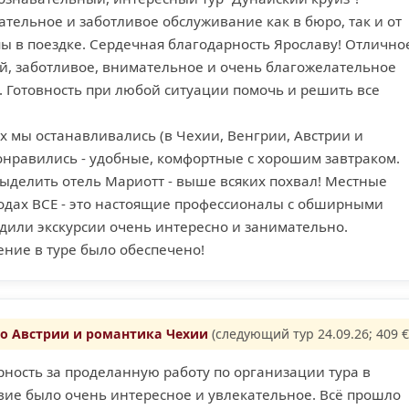
тельное и заботливое обслуживание как в бюро, так и от
ы в поездке. Cердечная благодарность Ярославу! Отлично
ой, заботливое, внимательное и очень благожелательное
. Готовность при любой ситуации помочь и решить все
ых мы останавливались (в Чехии, Венгрии, Австрии и
онравились - удобные, комфортные с хорошим завтраком.
выделить отель Мариотт - выше всяких похвал! Местные
родах ВСЕ - это настоящие профессионалы с обширными
дили экскурсии очень интересно и занимательно.
ение в туре было обеспечено!
о Австрии и романтика Чехии
(следующий тур 24.09.26; 409 €
ность за проделанную работу по организации тура в
вие было очень интересное и увлекательное. Всё прошло