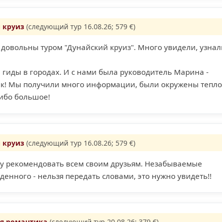
 круиз
(следующий тур 16.08.26; 579 €)
довольны туром "Дунайский круиз". Много увидели, узнал
гиды в городах. И с нами была руководитель Марина -
к! Мы получили много информации, были окружены тепл
ибо большое!
 круиз
(следующий тур 16.08.26; 579 €)
уду рекомендовать всем своим друзьям. Незабываемые
денного - нельзя передать словами, это нужно увидеть!!
я романтика
(следующий тур 20.08.26; 379 €)