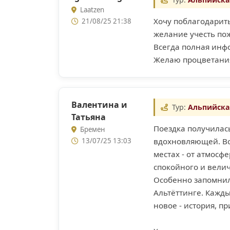
Laatzen
Хочу поблагодарит
21/08/25 21:38
желание учесть пож
Всегда полная инфо
Желаю процветания
Валентина и
Тур:
Альпийска
Татьяна
Поездка получилас
Бремен
13/07/25 13:03
вдохновляющей. Вс
местах - от атмосф
спокойного и велич
Особенно запомнил
Альтёттинге. Кажд
новое - история, п