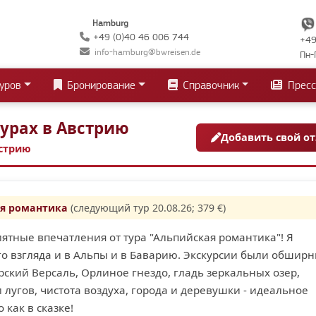
Hamburg
+49 (0)40 46 006 744
+49
info-hamburg@bwreisen.de
Пн-
уров
Бронирование
Справочник
Пресс
урах в Австрию
Добавить свой о
встрию
я романтика
(следующий тур 20.08.26; 379 €)
ятные впечатления от тура "Альпийская романтика"! Я
о взгляда и в Альпы и в Баварию. Экскурсии были обширн
ский Версаль, Орлиное гнездо, гладь зеркальных озер,
и лугов, чистота воздуха, города и деревушки - идеальное
 как в сказке!