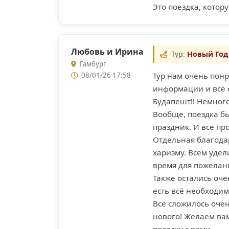
Это поездка, котор
Любовь и Ирина
Тур:
Новый Год
Гамбург
Тур нам очень пон
08/01/26 17:58
информации и всё 
Будапешт!! Немного
Вообще, поездка б
праздник. И все пр
Отдельная благода
харизму. Всем уде
время для пожеланий
Также остались оче
есть всё необходим
Всё сложилось очен
нового! Желаем ва
поездку с вами.