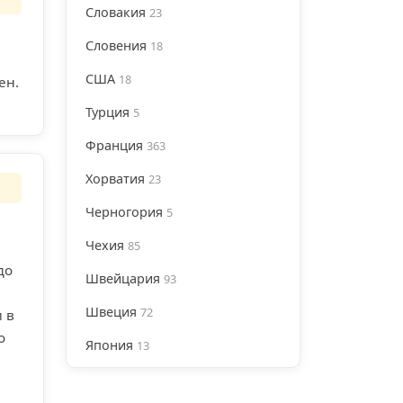
Словакия
23
Словения
18
США
18
ен.
Турция
5
Франция
363
Хорватия
23
Черногория
5
Чехия
85
до
Швейцария
93
Швеция
72
 в
о
Япония
13