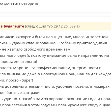
ую хочется повторить!
 в Будапеште
(следующий тур 29.12.26; 589 €)
равился! Экскурсии были насыщенные, много интересной
очень удачно спланированно. Особенно приятно удивил
 не хватило свободного времени там.
ыла новогодней, поэтому внимание было направленно на
ошло замечательно!
рность Марине - за профессионализм, энергичности и
лила внимание даже в новогоднюю ночь, нашла для каждо
. просто - Super!
нь довольны отелями - чисто, удобные постели, в номерах
ое, богатые завтраки.
ь удачно. Спасибо Вам за хорошее окончание года и нача
м процветания в этом году! Мы планируем уже следующую