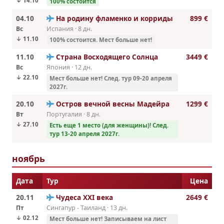
↓ 14.10
100% состоится
04.10
На родину фламенко и корриды
899 €
Вс
Испания · 8 дн.
↓ 11.10
100% состоится. Мест больше нет!
11.10
Страна Восходящего Солнца
3449 €
Вс
Япония · 12 дн.
↓ 22.10
Мест больше нет! След. тур 09-20 апреля
2027г.
20.10
Остров вечной весны Мадейра
1299 €
Вт
Португалия · 8 дн.
↓ 27.10
Есть еще 1 место (для женщины)! След.
тур 13-20 апреля 2027г.
ноябрь
Дата
Тур
Цена
20.11
Чудеса ХХI века
2649 €
Пт
Сингапур - Таиланд · 13 дн.
↓ 02.12
Мест больше нет! Записываем на лист