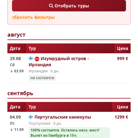
Отобрать туры
сбросить фильтры
август
Дата
Тур
Цена
29.08
Изумрудный остров -
999 €
Ирландия
Сб
Ирландия · 6 дн.
↓ 03.09
не состоится
сентябрь
Дата
Тур
Цена
04.09
Португальские каникулы
1299 €
Пт
Португалия · 8 дн.
↓ 11.09
100% cостоится. Осталось неск. мест!
Вылет из Гамбурга в 15ч.