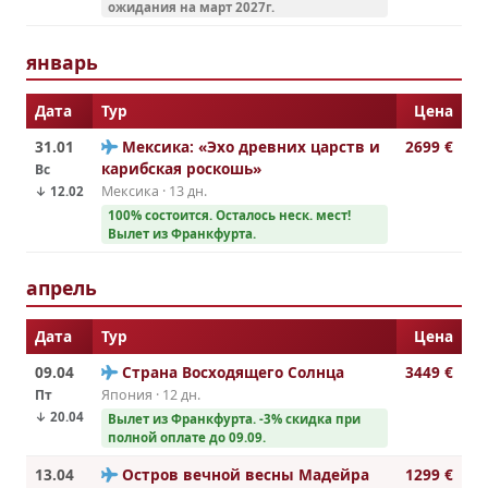
ожидания на март 2027г.
январь
Дата
Тур
Цена
31.01
Мексика: «Эхо древних царств и
2699 €
карибская роскошь»
Вс
Мексика · 13 дн.
↓ 12.02
100% cостоится. Осталось неск. мест!
Вылет из Франкфурта.
апрель
Дата
Тур
Цена
09.04
Страна Восходящего Солнца
3449 €
Пт
Япония · 12 дн.
↓ 20.04
Вылет из Франкфурта. -3% скидка при
полной оплате до 09.09.
13.04
Остров вечной весны Мадейра
1299 €