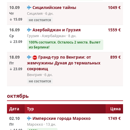
10.09
Сицилийские тайны
1049 €
Чт
Сицилия · 6 дн.
↓ 15.09
не состоится
16.09
Азербайджан и Грузия
1559 €
Ср
Грузия - Азербайджан · 8 дн.
↓ 23.09
100% cостоится. Осталось 2 места. Вылет
из Берлина!
18.09
Гранд-тур по Венгрии: от
899 €
жемчужины Дуная до термальных
Пт
сокровищ
↓ 23.09
Венгрия · 6 дн.
не состоится
октябрь
Дата
Тур
Цена
02.10
Имперские города Марокко
1749 €
Пт
Марокко · 13 дн.