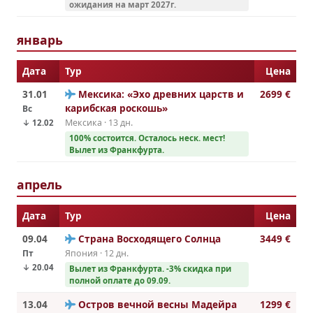
ожидания на март 2027г.
январь
Дата
Тур
Цена
31.01
Мексика: «Эхо древних царств и
2699 €
карибская роскошь»
Вс
Мексика · 13 дн.
↓ 12.02
100% cостоится. Осталось неск. мест!
Вылет из Франкфурта.
апрель
Дата
Тур
Цена
09.04
Страна Восходящего Солнца
3449 €
Пт
Япония · 12 дн.
↓ 20.04
Вылет из Франкфурта. -3% скидка при
полной оплате до 09.09.
13.04
Остров вечной весны Мадейра
1299 €