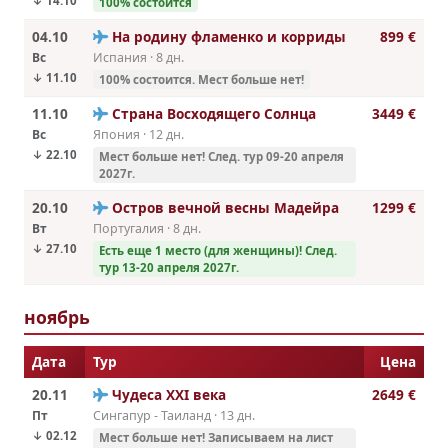
↓ 14.10
100% состоится
04.10
На родину фламенко и корриды
899 €
Вс
Испания · 8 дн.
↓ 11.10
100% состоится. Мест больше нет!
11.10
Страна Восходящего Солнца
3449 €
Вс
Япония · 12 дн.
↓ 22.10
Мест больше нет! След. тур 09-20 апреля
2027г.
20.10
Остров вечной весны Мадейра
1299 €
Вт
Португалия · 8 дн.
↓ 27.10
Есть еще 1 место (для женщины)! След.
тур 13-20 апреля 2027г.
ноябрь
Дата
Тур
Цена
20.11
Чудеса ХХI века
2649 €
Пт
Сингапур - Таиланд · 13 дн.
↓ 02.12
Мест больше нет! Записываем на лист