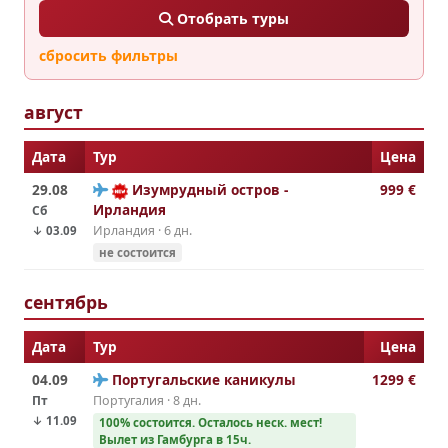
Отобрать туры
сбросить фильтры
август
Дата
Тур
Цена
29.08
Изумрудный остров -
999 €
Ирландия
Сб
Ирландия · 6 дн.
↓ 03.09
не состоится
сентябрь
Дата
Тур
Цена
04.09
Португальские каникулы
1299 €
Пт
Португалия · 8 дн.
↓ 11.09
100% cостоится. Осталось неск. мест!
Вылет из Гамбурга в 15ч.