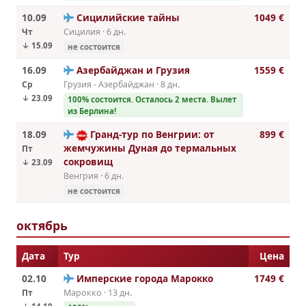
10.09
Сицилийские тайны
1049 €
Чт
Сицилия · 6 дн.
↓ 15.09
не состоится
16.09
Азербайджан и Грузия
1559 €
Ср
Грузия - Азербайджан · 8 дн.
↓ 23.09
100% cостоится. Осталось 2 места. Вылет
из Берлина!
18.09
Гранд-тур по Венгрии: от
899 €
жемчужины Дуная до термальных
Пт
сокровищ
↓ 23.09
Венгрия · 6 дн.
не состоится
октябрь
Дата
Тур
Цена
02.10
Имперские города Марокко
1749 €
Пт
Марокко · 13 дн.