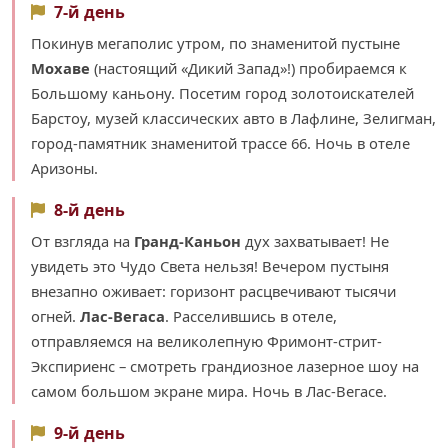
7-й день
Покинув мегаполис утром, по знаменитой пустыне
Мохаве
(настоящий «Дикий Запад»!) пробираемся к
Большому каньону. Посетим город золотоискателей
Барстоу, музей классических авто в Лафлине, Зелигман,
город-памятник знаменитой трассе 66. Ночь в отеле
Аризоны.
8-й день
От взгляда на
Гранд-Каньон
дух захватывает! Не
увидеть это Чудо Света нельзя! Вечером пустыня
внезапно оживает: горизонт расцвечивают тысячи
огней.
Лас-Вегаса
. Расселившись в отеле,
отправляемся на великолепную Фримонт-стрит-
Экспириенс – смотреть грандиозное лазерное шоу на
самом большом экране мира. Ночь в Лас-Вегасе.
9-й день