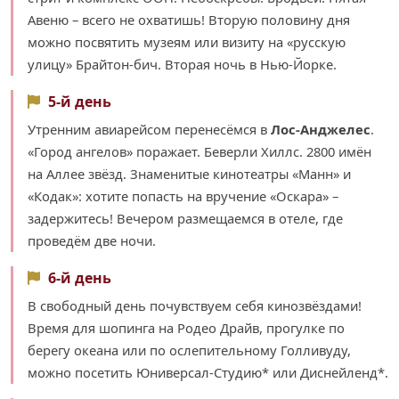
Авеню – всего не охватишь! Вторую половину дня
можно посвятить музеям или визиту на «русскую
улицу» Брайтон-бич. Вторая ночь в Нью-Йорке.
5-й день
Утренним авиарейсом перенесёмся в
Лос-Анджелес
.
«Город ангелов» поражает. Беверли Хиллс. 2800 имён
на Аллее звёзд. Знаменитые кинотеатры «Манн» и
«Кодак»: хотите попасть на вручение «Оскара» –
задержитесь! Вечером размещаемся в отеле, где
проведём две ночи.
6-й день
В свободный день почувствуем себя кинозвёздами!
Время для шопинга на Родео Драйв, прогулке по
берегу океана или по ослепительному Голливуду,
можно посетить Юниверсал-Студию* или Диснейленд*.