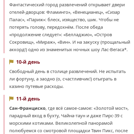
Фантастический город развлечений открывает двери
отелей-дворцов: Фламинго», «Венецианец», «Сизар
Палас», «Париж»: блеск, изящество, шик. Чтобы не
потерять голову, передохнём. После обеда
«продолжение следует»: «Белладжио», «Остров
Сокровищ», «Мираж», «Вин». И на закуску (прощальный
аккорд!) одно из знаменитых ночных шоу Лас-Вегаса*.
10-й день
Свободный день в столице развлечений. Не испытать
ли фортуну, а заодно (о, счастливчик!) отыграть в
казино путевые расходы.
11-й день
Сан-Франциско
, где всё самое-самое: «Золотой мост»,
парадный вход в бухту, Чайна-таун и даже Пирс-39 с
морскими котиками. Великолепной панорамой
полюбуемся со смотровой площадки Твин Пикс, после