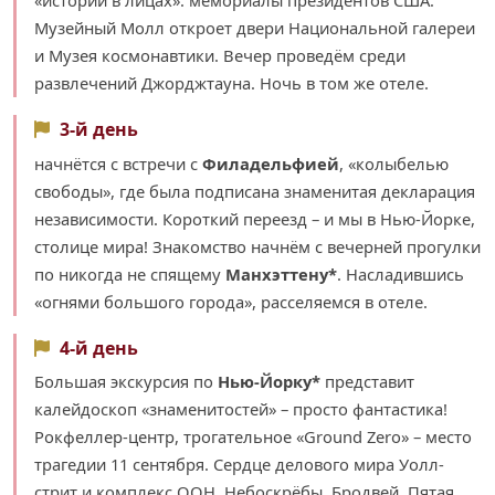
Музейный Молл откроет двери Национальной галереи
и Музея космонавтики. Вечер проведём среди
развлечений Джорджтауна. Ночь в том же отеле.
3-й день
начнётся с встречи с
Филадельфией
, «колыбелью
свободы», где была подписана знаменитая декларация
независимости. Короткий переезд – и мы в Нью-Йорке,
столице мира! Знакомство начнём с вечерней прогулки
по никогда не спящему
Манхэттену*
. Насладившись
«огнями большого города», расселяемся в отеле.
4-й день
Большая экскурсия по
Нью-Йорку*
представит
калейдоскоп «знаменитостей» – просто фантастика!
Рокфеллер-центр, трогательное «Ground Zero» – место
трагедии 11 сентября. Сердце делового мира Уолл-
стрит и комплекс ООН. Небоскрёбы. Бродвей. Пятая