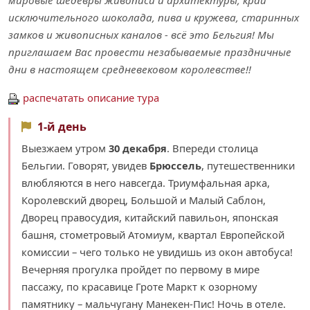
мировые шедевры живописи и архитектуры, край
исключительного шоколада, пива и кружева, старинных
замков и живописных каналов - всё это Бельгия! Мы
приглашаем Вас провести незабываемые праздничные
дни в настоящем средневековом королевстве!!
распечатать описание тура
1-й день
Выезжаем утром
30 декабря
. Впереди столица
Бельгии. Говорят, увидев
Брюссель
, путешественники
влюбляются в него навсегда. Триумфальная арка,
Королевский дворец, Большой и Малый Саблон,
Дворец правосудия, китайский павильон, японская
башня, стометровый Атомиум, квартал Европейской
комиссии – чего только не увидишь из окон автобуса!
Вечерняя прогулка пройдет по первому в мире
пассажу, по красавице Гроте Маркт к озорному
памятнику – мальчугану Манекен-Пис! Ночь в отеле.