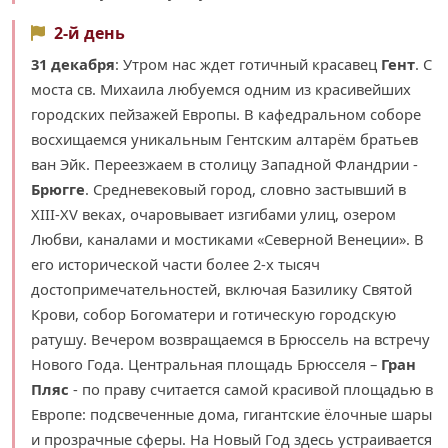
2-й день
31 декабря
: Утром нас ждет готичный красавец
Гент
. С
моста св. Михаила любуемся одним из красивейших
городских пейзажей Европы. В кафедральном соборе
восхищаемся уникальным Гентским алтарём братьев
ван Эйк. Переезжаем в столицу Западной Фландрии -
Брюгге
. Средневековый город, словно застывший в
XIII-XV веках, очаровывает изгибами улиц, озером
Любви, каналами и мостиками «Северной Венеции». В
его исторической части более 2-х тысяч
достопримечательностей, включая Базилику Святой
Крови, собор Богоматери и готическую городскую
ратушу. Вечером возвращаемся в Брюссель на встречу
Нового Года. Центральная площадь Брюсселя –
Гран
Пляс
- по праву считается самой красивой площадью в
Европе: подсвеченные дома, гигантские ёлочные шары
и прозрачные сферы. На Новый Год здесь устраивается