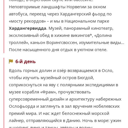
Неповторимые ландшафты Норвегии за окном
автобуса, переезд через Хардангерский фьорд по
«мосту рекордов» – и мы в Национальном парке
Хардангервидда
. Музей, панорамный кинотеатр,
эксклюзивный обед в хижине викингов*, «Долина
троллей», каньон Ворингсвоссен, изумительные виды...
После насыщенного дня отдых в уютном отеле.
6-й день
Вдоль горных долин и озёр возвращаемся в Осло,
чтобы изучить музейный остров Бюгдой,
соприкоснуться на яву с полярными экспедициями в
музее корабля «Фрам», прочувствовать
суперсовременный дизайн и архитектуру набережных
Ослофьорда и заглянуть в зал вручения нобелевских
премий мира. И нас ждет белоснежный морской
лайнер, отправляющийся в Данию. Ночь в море: ужин
и шопинг, вино и танцы, звёзды и волны.