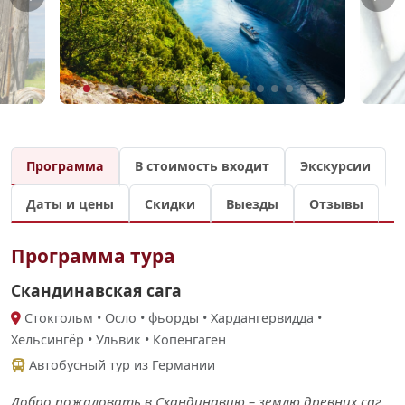
Программа
В стоимость входит
Экскурсии
Даты и цены
Скидки
Выезды
Отзывы
Программа тура
Скандинавская сага
Стокгольм • Осло • фьорды • Хардангервидда •
Хельсингёр • Ульвик • Копенгаген
Автобусный тур из Германии
Добро пожаловать в Скандинавию – землю древних саг,