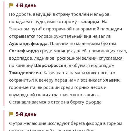
4-й день
По дороге, ведущей в страну троллей и эльфов,
попадаем в чудо, имя которому –
фьорды
. На
"снежном пути" с прозрачной панорамной площадки
открывается головокружительный вид на залив
Аурландсфьорда
. Плаваем по маленьким бухтам
Согнефьорда
среди манящих далей, нависающих скал,
водопадов, ледников, роскошной зелени, спускаемся
по каньону
Шерфсфоссен
, любуемся водопадом
Твиндевоссен
. Какая карта памяти может все это
сохранить?! К вечеру перед нами возникает
Ульвик
,
город-мечта, выросший среди горных лесов и
изумрудной глади атлантического залива.
Останавливаемся в отеле на берегу фьорда.
5-й день
С утра желающие исследуют берега фьорда в горном
походе, в береговой сауне или бассейне.