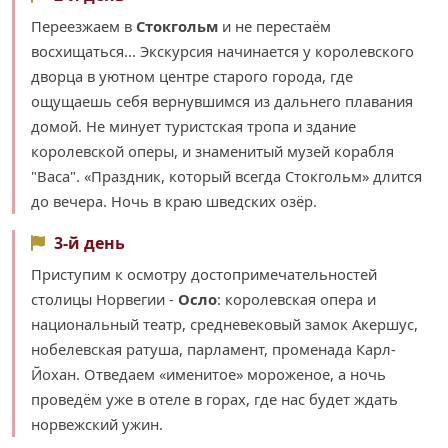
Переезжаем в
Стокгольм
и не перестаём
восхищаться... Экскурсия начинается у королевского
дворца в уютном центре старого города, где
ощущаешь себя вернувшимся из дальнего плавания
домой. Не минует туристская тропа и здание
королевской оперы, и знаменитый музей корабля
"Васа". «Праздник, который всегда Стокгольм» длится
до вечера. Ночь в краю шведских озёр.
3-й день
Приступим к осмотру достопримечательностей
cтолицы Норвегии -
Осло
: королевская опера и
национальный театр, средневековый замок Акершус,
нобелевская ратуша, парламент, променада Карл-
Йохан. Отведaем «именитое» мороженое, а ночь
проведём уже в отеле в горах, где нас будет ждать
норвежский ужин.