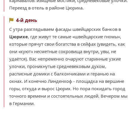
карнавалов: изящные мостики, средневековые улочки.
Переезд в отель в районе Цюриха.
4-й день
С утра разглядываем фасады швейцарских банков в
Цюрихе
, где живут те самые «швейцарские гномы»,
которые прячут свои богатства в сейфах (увидеть, как
они «куют» несметные сокровища внутри, увы, не
удаётся). Вас непременно очаруют старинные узкие
улочки, проникнутые средневековым духом,
расписные домики с балкончиками и геранью на
окнах. И конечно Линденхоф - площадка на вершине
горы, откуда и вырос Цюрих. Но пора покидать город
точного времени и состоятельных людей. Вечером мы
в Германии.