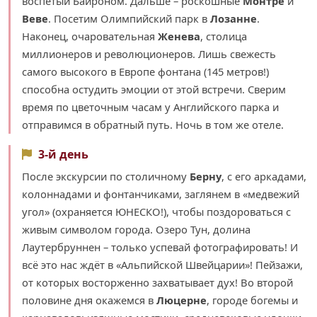
воспетый Байроном. Дальше – роскошные
Монтрё
и
Веве
. Посетим Олимпийский парк в
Лозанне
.
Наконец, очаровательная
Женева
, столица
миллионеров и революционеров. Лишь свежесть
самого высокого в Европе фонтана (145 метров!)
способна остудить эмоции от этой встречи. Сверим
время по цветочным часам у Английского парка и
отправимся в обратный путь. Ночь в том же отеле.
3-й день
После экскурсии по столичному
Берну
, с его аркадами,
колоннадами и фонтанчиками, заглянем в «медвежий
угол» (охраняется ЮНЕСКО!), чтобы поздороваться с
живым символом города. Озеро Тун, долина
Лаутербруннен – только успевай фотографировать! И
всё это нас ждёт в «Альпийской Швейцарии»! Пейзажи,
от которых восторженно захватывает дух! Во второй
половине дня окажемся в
Люцерне
, городе богемы и