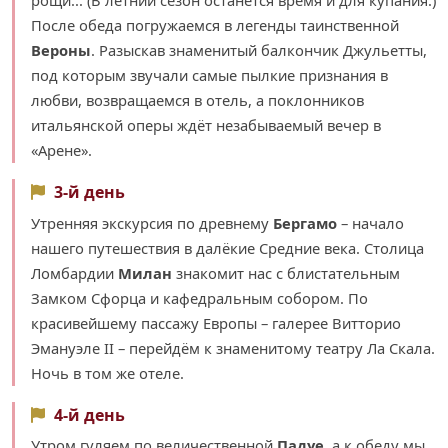
После обеда погружаемся в легенды таинственной
Вероны
. Разыскав знаменитый балкончик Джульетты,
под которым звучали самые пылкие признания в
любви, возвращаемся в отель, а поклонников
итальянской оперы ждёт незабываемый вечер в
«Арене».
3-й день
Утренняя экскурсия по древнему
Бергамо
– начало
нашего путешествия в далёкие Средние века. Столица
Ломбардии
Милан
знакомит нас с блистательным
Замком Сфорца и кафедральным собором. По
красивейшему пассажу Европы – галерее Витторио
Эмануэле II – перейдём к знаменитому театру Ла Скала.
Ночь в том же отеле.
4-й день
Утром гуляем по величественной
Падуе
, а к обеду мы