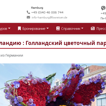
Hamburg
+49 (0)40 46 006 744
+49
info-hamburg@bwreisen.de
Пн-
уров
Бронирование
Справочник
Пресс
ландию : Голландский цветочный пар
 из Германии