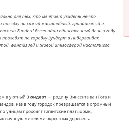
ально для тех, кто мечтает увидеть нечто
и поездку на самый масштабный, грандиозный и
ncorso Zundert! Всего один единственный день в году
 проходят по городку Зундерт в Нидерландах.
отой, фантазией и живой атмосферой настоящего
аем в уютный
Зюндерт
— родину Винсента ван Гога и
андов. Раз в году городок превращается в огромный
по улицам проходят гигантские платформы,
ых вручную жителями окрестных деревень.