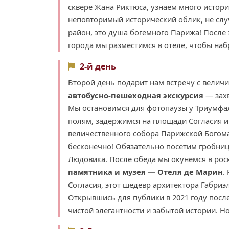
сквере Жана Риктюса, узнаем много истор
неповторимый исторический облик, не слу
район, это душа богемного Парижа! После
города мы разместимся в отеле, чтобы на
2-й день
Второй день подарит нам встречу с велич
автобусно-пешеходная экскурсия
— захв
Мы остановимся для фотопаузы у Триумфа
полям, задержимся на площади Согласия 
величественного собора Парижской Богом
бесконечно! Обязательно посетим гробниц
Людовика. После обеда мы окунемся в рос
памятника и музея — Отеля де Марин
.
Согласия, этот шедевр архитектора Габри
Открывшись для публики в 2021 году после
чистой элегантности и забытой истории. Но