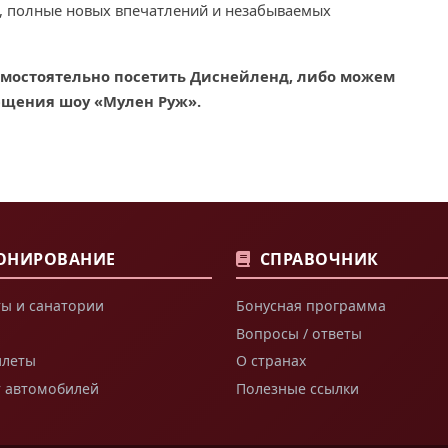
, полные новых впечатлений и незабываемых
самостоятельно посетить Диснейленд, либо можем
ещения шоу «Мулен Руж».
ОНИРОВАНИЕ
СПРАВОЧНИК
ы и санатории
Бонусная программа
Вопросы / ответы
илеты
О странах
т автомобилей
Полезные ссылки