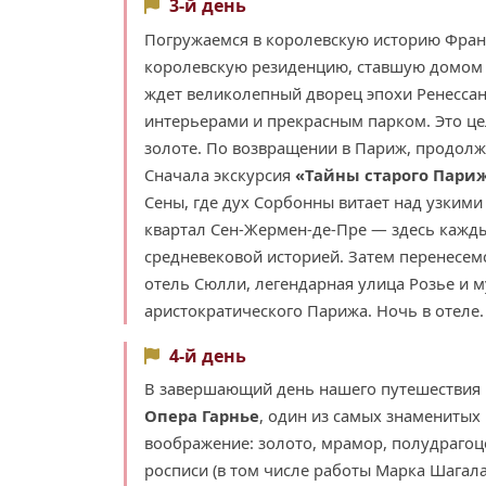
3-й день
Погружаемся в королевскую историю Фран
королевскую резиденцию, ставшую домом дл
ждет великолепный дворец эпохи Ренесса
интерьерами и прекрасным парком. Это це
золоте. По возвращении в Париж, продолж
Сначала экскурсия
«Тайны старого Париж
Сены, где дух Сорбонны витает над узким
квартал Сен-Жермен-де-Пре — здесь кажд
средневековой историей. Затем перенесем
отель Сюлли, легендарная улица Розье и м
аристократического Парижа. Ночь в отеле.
4-й день
В завершающий день нашего путешествия 
Опера Гарнье
, один из самых знаменитых
воображение: золото, мрамор, полудрагоц
росписи (в том числе работы Марка Шагал