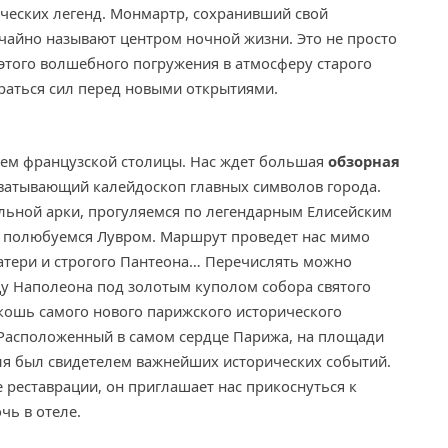
ических легенд. Монмартр, сохранивший свой
чайно называют центром ночной жизни. Это не просто
 этого волшебного погружения в атмосферу старого
браться сил перед новыми открытиями.
ием французской столицы. Нас ждет большая
обзорная
атывающий калейдоскоп главных символов города.
льной арки, прогуляемся по легендарным Елисейским
и полюбуемся Лувром. Маршрут проведет нас мимо
атери и строгого Пантеона… Перечислять можно
у Наполеона под золотым куполом собора святого
кошь самого нового парижского исторического
 Расположенный в самом сердце Парижа, на площади
эля был свидетелем важнейших исторических событий.
 реставрации, он приглашает нас прикоснуться к
чь в отеле.