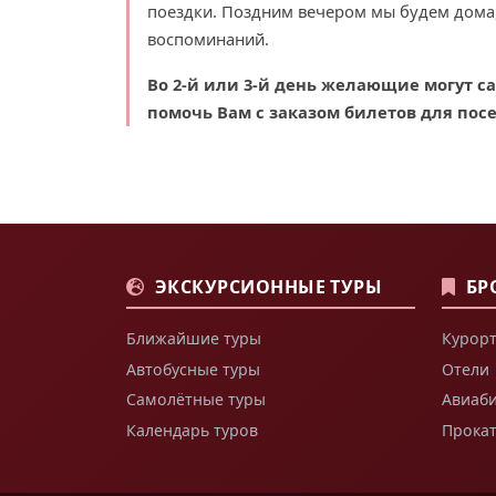
поездки. Поздним вечером мы будем дома
воспоминаний.
Во 2-й или 3-й день желающие могут 
помочь Вам с заказом билетов для пос
ЭКСКУРСИОННЫЕ ТУРЫ
БР
Ближайшие туры
Курорт
Автобусные туры
Отели
Самолётные туры
Авиаб
Календарь туров
Прока