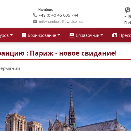
Hamburg
+49 (0)40 46 006 744
+49
info-hamburg@bwreisen.de
Пн-
уров
Бронирование
Справочник
Пресс
анцию : Париж - новое свидание!
 Германии