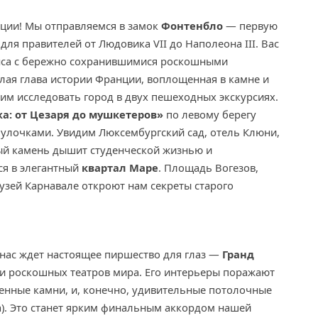
ции! Мы отправляемся в замок
Фонтенбло
— первую
я правителей от Людовика VII до Наполеона III. Вас
нса с бережно сохранившимися роскошными
лая глава истории Франции, воплощенная в камне и
им исследовать город в двух пешеходных экскурсиях.
а: от Цезаря до мушкетеров»
по левому берегу
и улочками. Увидим Люксембургский сад, отель Клюни,
ый камень дышит студенческой жизнью и
ся в элегантный
квартал Маре
. Площадь Вогезов,
узей Карнавале откроют нам секреты старого
нас ждет настоящее пиршество для глаз —
Гранд
 и роскошных театров мира. Его интерьеры поражают
енные камни, и, конечно, удивительные потолочные
а). Это станет ярким финальным аккордом нашей