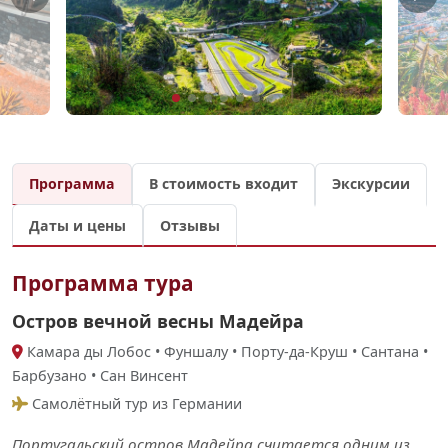
Программа
В стоимость входит
Экскурсии
Даты и цены
Отзывы
Программа тура
Остров вечной весны Мадейра
Камара ды Лобос • Фуншалу • Порту-да-Круш • Сантана •
Барбузано • Сан Винсент
Самолётный тур из Германии
Португальский остров Мадейра cчитается одним из