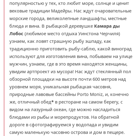
популярностью у тех, кто любит море, солнце и ценит
вековые традиции Мадейры. Нас ждут очаровательные
морские города, великолепные ландшафты, местные
блюда и вина. В рыбацкой деревушке
Камара ды
Лобос
(любимое место отдыха Уинстона Черчиля)
узнаем, как ловят страшную рыбу эшпаду, как
традиционно приготовить рыбу-саблю, какой виноград
используют для изготовления вина, побываем на улице
мужчин, узнаем, где в это время находятся женщины,
увидим артпроект из мусора! Нас ждут стеклянный пол
обзорной площадки на высоте почти 600 метров над
уровнем моря, уникальная рыбацкая часовня,
природные лавовые бассейны Porto Moniz, и, конечно
же, отличный обед
*
в ресторане на самом берегу, с
видом на лазурный океан, где можно насладиться
блюдами из рыбы и морепродуктов. На обратной
дороге в сфотографируемся у водопада и увидим
самую маленькую часовню острова и дом в пещере.