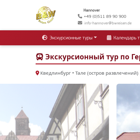
Hannover
+49 (0)511 89 90 900
info-hannover@bwreisen.de
Экскурсионные туры
Календарь т
Экскурсионный тур по Ге
Кведлинбург • Тале (остров развлечений)