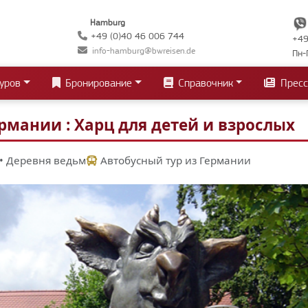
Hamburg
+49 (0)40 46 006 744
+49
info-hamburg@bwreisen.de
Пн-
уров
Бронирование
Справочник
Пресс
рмании : Харц для детей и взрослых
 • Деревня ведьм
Автобусный тур из Германии