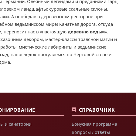
й Германии. Овеянный легендами и преданиями Гарц
человеком ландшафты: суровые скальные склоны,
ажи. А пообедав в деревенском ресторане при
ебном ведьминском мире! Канатная дорога, откуда
, переносит нас в «настоящую
деревню ведьм
».
казочным декором, мастер-классы травяной магии и
 работы, мистические лабиринты и ведьминские
зад, напоследок прогуляемся по Чёртовой стене и
дома.
ОНИРОВАНИЕ
СПРАВОЧНИК
ы и санатории
Бонусная программа
Вопросы / ответы