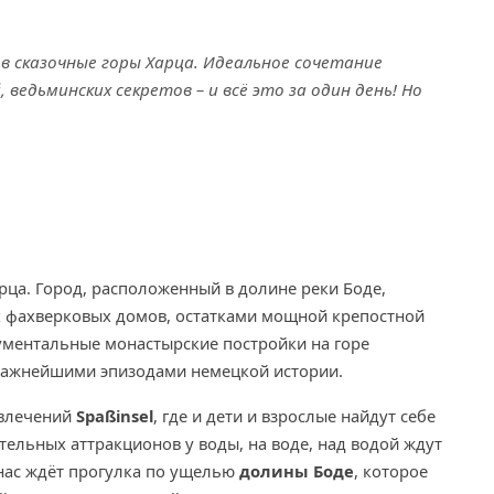
в сказочные горы Харца. Идеальное сочетание
ведьминских секретов – и всё это за один день! Но
рца. Город, расположенный в долине реки Боде,
х фахверковых домов, остатками мощной крепостной
ументальные монастырские постройки на горе
важнейшими эпизодами немецкой истории.
звлечений
Spaßinsel
, где и дети и взрослые найдут себе
тельных аттракционов у воды, на воде, над водой ждут
 нас ждёт прогулка по ущелью
долины Боде
, которое