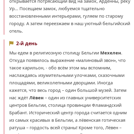
открывается потрясающий вид на замок, Арденны, реку
Ур... Посещаем замок, любуемся тщательно
восстановленными интерьерами, гуляем по старому
городу. А затем переезжаем в наш уютный бельгийский
отель.
2-й день
Мы едем в религиозную столицу Бельгии
Мехелен
.
Откуда появилось выражение «малиновый звон», что
такое карильон, - обо всём этом мы вспомним,
наслаждаясь изумительными улочками, сказочными
площадями, великолепными дворцами. Иногда
кажется, что весь город – один большой музей. Затем
нас ждёт
Лёвен
– один из главных университетских
центров Бельгии, столица провинции Фламандский
Брабант. Исторический центр города считается одним
из самых красивых в Бельгии, а лёвенская готическая
ратуша – гордость всей страны! Кроме того, Лёвен –