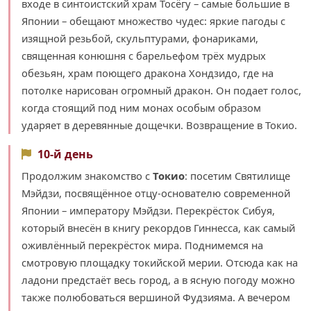
входе в синтоистский храм Тосёгу – самые большие в
Японии – обещают множество чудес: яркие пагоды с
изящной резьбой, скульптурами, фонариками,
священная конюшня с барельефом трёх мудрых
обезьян, храм поющего дракона Хондзидо, где на
потолке нарисован огромный дракон. Он подает голос,
когда стоящий под ним монах особым образом
ударяет в деревянные дощечки. Возвращение в Токио.
10-й день
Продолжим знакомство с
Токио
: посетим Святилище
Мэйдзи, посвящённое отцу-основателю современной
Японии – императору Мэйдзи. Перекрёсток Сибуя,
который внесён в книгу рекордов Гиннесса, как самый
оживлённый перекрёсток мира. Поднимемся на
смотровую площадку токийской мерии. Отсюда как на
ладони предстаёт весь город, а в ясную погоду можно
также полюбоваться вершиной Фудзияма. А вечером