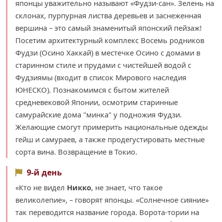
японцы уважительно называют «Фудзи-сан». Зелень на
склонах, пурпурная листва деревьев и заснеженная
вершина – это самый знаменитый японский пейзаж!
Посетим архитектурный комплекс Восемь родников
Фудзи (Осино Хаккай) в местечке Осино с домами в
старинном стиле и прудами с чистейшей водой с
Фудзиямы (входит в список Мирового наследия
ЮНЕСКО). Познакомимся с бытом жителей
средневековой Японии, осмотрим старинные
самурайские дома "минка" у подножия Фудзи.
Желающие смогут примерить национальные одежды
гейш и самураев, а также продегустировать местные
сорта вина. Возвращение в Токио.
9-й день
«Кто не видел
Никко
, не знает, что такое
великолепие», – говорят японцы. «Солнечное сияние»
так переводится название города. Ворота-тории на