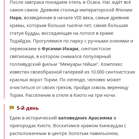
После завтрака покидаем отель в Осака. Нас ждёт всё
самое-самое. Древняя столица императорской Японии
Нара
, возведённая в начале VIII века, самые древние
храмы, которым больше тысячи лет, самая большая
статуя Будды, восседающая на лотосе в храме
Тодайдзи. Прогуляемся по парку с ручными оленями и
переезжаем в
Фусими-Инари
, cинтоистское
святилище, в котором снимался популярный
голливудский фильм "Мемуары гейши". Комплекс
известен своеобразной галереей из 10.000 синтоистских
красных ворот Тории. По легенде, человек может
очиститься от своих грехов, пройдя сквозь вереницу
Тории. Расселение в отеле в Киото на три ночи.
5-й день
Едем в исторический
заповедник Арасияма
в
пригородах Киото. Восхитимся храмом Кинкаудзи с
расположенным в центре Золотым павильоном,