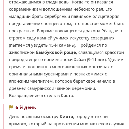
отражающимся в глади воды. Когда-то он казался
современникам воплощением небесного рая. Его
«младший брат» Серебряный павильон олицетворял
представление японцев о том, что простое может быть
прекрасным. В храме покоящегося дракона Рёандзи в
строгом саду камней учимся искусству созерцания
(пытаемся увидеть 15-й камень). Пройдемся по
живописной
бамбуковой роще
, славящимся красотой
природы еще со времен эпохи Хэйан (9-11 век). Уделим
время и шоппингу в многочисленных магазинах с
оригинальными сувенирами и познакомимся с
японским чаепитием, которое берет свое начало в
древней самурайской чайной церемонии.
Возвращаение в отель в Киото.
6-й день
День посвятим осмотру
Киото
, городу «тысячи
храмов», который на протяжении многих веков служил