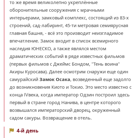
то же время великолепно укреплённые
оборонительные сооружения с мрачными
интерьерами, замковый комплекс, состоящий из 83-х
строений, сад-лабиринт, 45-ти метровая семиярусная
главная башня, - всё это производит неизгладимое
впечатление. Замок входит в список всемирного
наследия ЮНЕСКО, а также являлся местом
драматических событий в ряде известных фильмов
(первых фильмов с Джеймс Бондом, "Тень воина"
Акиры Куросава). Далее осмотрим снаружи еще один
самурайский
Замок Осака
, возведенный еще задолго
до возникновения Киото и Токио. Это место известно с
конца Ⅳвека, когда император Одзин построил здесь
первый в стране город Нанива, в центре которого
возвышался императорский дворец, окруженный
садом сакуры. Возвращение в отель.
4-й день