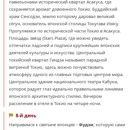
павильонами исторический квартал Асакуса, где
сохраняется аромат довоенного Токио. Буддийский
храм Сэнсодзи, землю которому даровал великий
сёгун, основатель японской столицы Токугава Иэясу.
Прогуляемся по исторической части Токио в Асакуса.
Площадь звёзд (Stars Plaza), где можно увидеть
отпечатки ладоней и подписи крупнейших японских
деятелей культуры и искусства. Центральный
токийский квартал Гиндза называют парадной
витриной Токио, здесь можно почувствовать
атмосферу одного из главных торговых центров мира.
Центральное здание национального театра Кабуки,
которое радует глаз идеально правильными линиями
японского архитектурного стиляю. Вечером
расселение в отеле в Токио на четыре ночи.
8-й день
Направимся к святыне японцев –
Фудзи
, которую сами