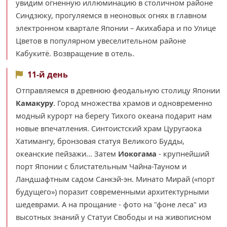
увидим огненную иллюминацию в столичном районе
Синдзюку, прогуляемся в неоновых огнях в главном
электронном квартале Японии – Акихабара и по Улице
Цветов в популярном увеселительном районе
Кабукитё. Возвращение в отель.
11-й день
Отправляемся в древнюю феодальную столицу Японии
Камакуру
. Город множества храмов и одновременно
модный курорт на берегу Тихого океана подарит нам
новые впечатления. Синтоистский храм Цуругаока
Хатимангу, бронзовая статуя Великого Будды,
океанские пейзажи... Затем
Иокогама
- крупнейший
порт Японии с блистательным Чайна-Тауном и
Ландшафтным садом Санкэй-эн. Минато Мирай («порт
будущего») поразит современными архитектурными
шедеврами. А на прощание - фото на "фоне леса" из
высотных знаний у Статуи Свободы и на живописном