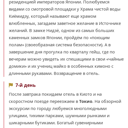
резиденцией императоров Японии. Полюбуемся
видами со смотровой площадки у Храма чистой воды
Киёмидзу, который называют еще храмом
влюбленных, загадаем заветное желание в Источнике
желаний. В замке Нидзё, одном из самых больших
каменных замков Японии, пройдём по «поющим
полам» (своеобразная система безопасности). А в
завершение дня прогулка по кварталу гейш, где по
вечерам можно увидеть их спешащими в свои «чайные
домики» и их учениц майко в особенных кимоно с
длинными рукавами. Возвращение в отель.
7-й день
После завтрака покидаем отель в Киото и на
скоростном поезде переезжаем в
Токио
. На обзорной
экскурсии по городу любуемся многолюдными
улицами, тихими парками, шумными рынками и
шикарными бутиками. Богатый сувенирными