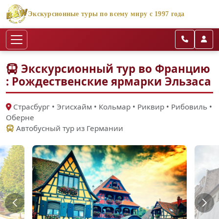
Экскурсионные туры по всему миру с 1997 года
Экскурсионный тур во Францию
: Рождественские ярмарки Эльзаса
Cтрасбург • Эгисхайм • Кольмар • Риквир • Рибовиль •
Оберне
Автобусный тур из Германии