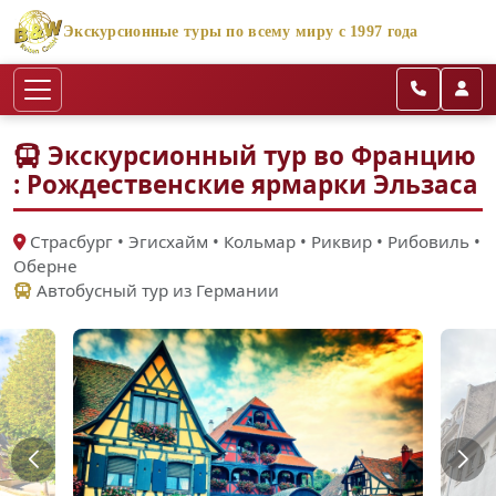
Экскурсионные туры по всему миру с 1997 года
Экскурсионный тур во Францию
: Рождественские ярмарки Эльзаса
Cтрасбург • Эгисхайм • Кольмар • Риквир • Рибовиль •
Оберне
Автобусный тур из Германии