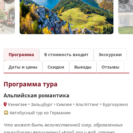
Программа
В стоимость входит
Экскурсии
Даты и цены
Скидки
Выезды
Отзывы
Программа тура
Альпийская романтика
Кенигзее • Зальцбург • Кимзее • Альтёттинг • Бургхаузенз
Автобусный тур из Германии
Что может быть величественней озер, обрамленных
альпийскими вершинами? «Край гор и вод, страна