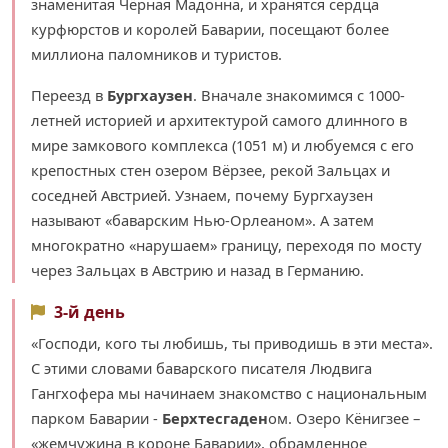
знаменитая Чёрная Мадонна, и хранятся сердца
курфюрстов и королей Баварии, посещают более
миллиона паломников и туристов.
Переезд в
Бургхаузен
. Вначале знакомимся с 1000-
летней историей и архитектурой самого длинного в
мире замкового комплекса (1051 м) и любуемся с его
крепостных стен озером Вёрзее, рекой Зальцах и
соседней Австрией. Узнаем, почему Бургхаузен
называют «баварским Нью-Орлеаном». А затем
многократно «нарушаем» границу, переходя по мосту
через Зальцах в Австрию и назад в Германию.
3-й день
«Господи, кого ты любишь, ты приводишь в эти места».
С этими словами баварского писателя Людвига
Гангхофера мы начинаем знакомство с национальным
парком Баварии -
Берхтесгаден
ом. Озеро Кёнигзее –
«жемчужина в короне Баварии», обрамленное