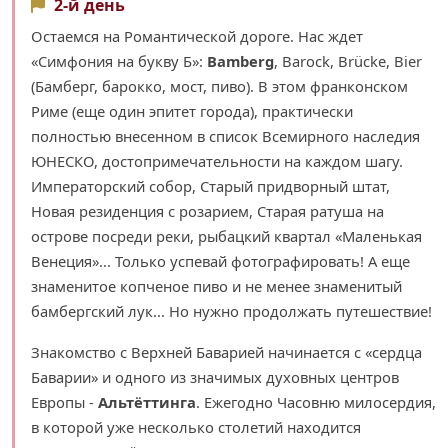
2-й день
Остаемся на Романтической дороге. Нас ждет
«Симфония на букву Б»:
Bamberg
, Barock, Brücke, Bier
(Бамберг, барокко, мост, пиво). В этом франконском
Риме (еще один эпитет города), практически
полностью внесенном в список Всемирного наследия
ЮНЕСКО, достопримечательности на каждом шагу.
Императорский собор, Старый придворный штат,
Новая резиденция с розарием, Старая ратуша на
острове посреди реки, рыбацкий квартал «Маленькая
Венеция»... Только успевай фотографировать! А еще
знаменитое копченое пиво и не менее знаменитый
бамбергский лук... Но нужно продолжать путешествие!
Знакомство с Верхней Баварией начинается с «сердца
Баварии» и одного из значимых духовных центров
Европы -
Альтёттинга
. Ежегодно Часовню милосердия,
в которой уже несколько столетий находится