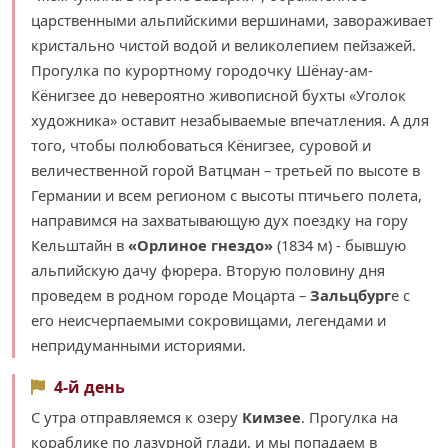
царственными альпийскими вершинами, завораживает
кристально чистой водой и великолепием пейзажей.
Прогулка по курортному городочку Шёнау-ам-
Кёнигзее до невероятно живописной бухты «Уголок
художника» оставит незабываемые впечатления. А для
того, чтобы полюбоваться Кёнигзее, суровой и
величественной горой Ватцман – третьей по высоте в
Германии и всем регионом с высоты птичьего полета,
направимся на захватывающую дух поездку на гору
Кельштайн в
«Орлиное гнездо»
(1834 м) - бывшую
альпийскую дачу фюрера. Вторую половину дня
проведем в родном городе Моцарта –
Зальцбург
е с
его неисчерпаемыми сокровищами, легендами и
непридуманными историями.
4-й день
С утра отправляемся к озеру
Кимзее
. Прогулка на
кораблике по лазурной глади, и мы попадаем в