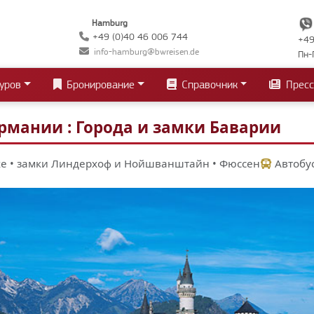
Hamburg
+49 (0)40 46 006 744
+49
info-hamburg@bwreisen.de
Пн-
уров
Бронирование
Справочник
Пресс
рмании : Города и замки Баварии
хе • замки Линдерхоф и Нойшванштайн • Фюссен
Автобу