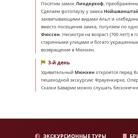
Посетим замок
Линдерхоф
, преображённы
Сделаем фотопаузу у замка
Нойшваншта
захватывающими видами Альп и «лебединых
вместо посещения замка, погуляем по одн
Фюссен
. Несмотря на возраст (700 лет!) 
старинными улицами и богато украшенным
возвращение в Мюнхен.
3-й день
Удивительный
Мюнхен
откроется перед В
пешеходной экскурсии: Фрауенкирхе, Опе
Сказки Баварии можно слушать бесконечно
ЭКСКУРСИОННЫЕ ТУРЫ
БР