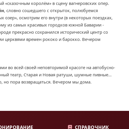
й «сказочным королём» в сцену вагнеровских опер.
йн
, словно сошедшего с открыток, полюбуемся
 озер», осмотрим его внутри (в некоторых поездках,
ому из самых красивых городков южной Баварии -
в городе прекрасно сохранился исторический центр со
и церквями времен рококо и барокко. Вечером
ами во всей своей неповторимой красоте на автобусно-
рный театр, Старая и Новая ратуши, шумные пивные…
, но пора возвращаться. Вечером мы дома.
ОНИРОВАНИЕ
СПРАВОЧНИК