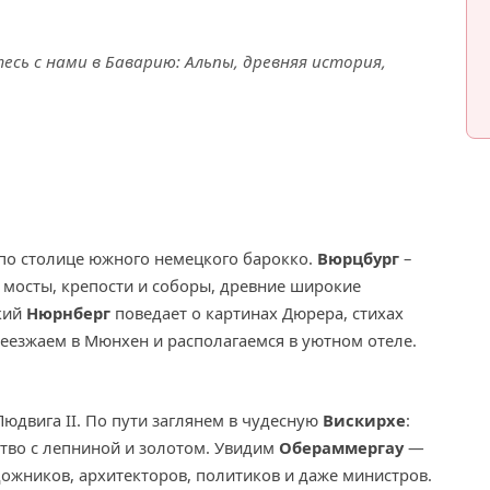
сь с нами в Баварию: Альпы, древняя история,
 по столице южного немецкого барокко.
Вюрцбург
–
 мосты, крепости и соборы, древние широкие
кий
Нюрнберг
поведает о картинах Дюрера, стихах
реезжаем в Мюнхен и располагаемся в уютном отеле.
юдвига II. По пути заглянем в чудесную
Вискирхе
:
тво с лепниной и золотом. Увидим
Обераммергау
—
дожников, архитекторов, политиков и даже министров.