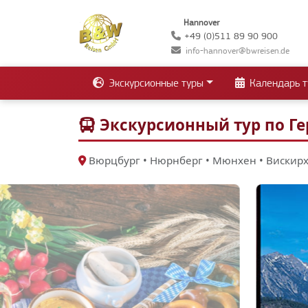
Hannover
+49 (0)511 89 90 900
info-hannover@bwreisen.de
Экскурсионные туры
Календарь т
Экскурсионный тур по Ге
Вюрцбург • Нюрнберг • Мюнхен • Вискир