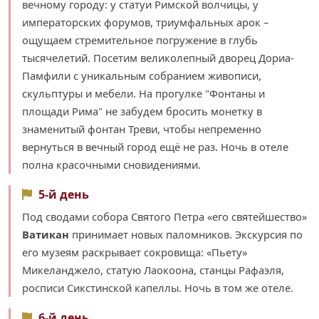
вечному городу: у статуи Римской волчицы, у
императорских форумов, триумфальных арок –
ощущаем стремительное погружение в глубь
тысячелетий. Посетим великолепный дворец Дориа-
Памфили с уникальным собранием живописи,
скульптуры и мебели. На прогулке "Фонтаны и
площади Рима" не забудем бросить монетку в
знаменитый фонтан Треви, чтобы непременно
вернуться в вечный город ещё не раз. Ночь в отеле
полна красочными сновидениями.
5-й день
Под сводами собора Святого Петра «его святейшество»
Ватикан
принимает новых паломников. Экскурсия по
его музеям раскрывает сокровища: «Пьету»
Микеланджело, статую Лаокоона, станцы Рафаэля,
росписи Сикстинской капеллы. Ночь в том же отеле.
6-й день