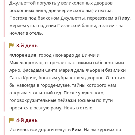
Джульеттой погулять у великолепных дворцов,
роскошных вилл, древнеримского амфитеатра.
Постояв под балконом Джульетты, переезжаем в
Пизу
,
меряем угол падения Пизанской башни, а затем - на
ночлег в отель.
3-й день
Флоренция
, город Леонардо да Винчи и
Микеланджело, встречает нас тихими набережными
Арно, фасадами Санта Мария дель Фьоре и базилики
Санта Кроче, богатым убранством дворцов. Остаться
бы навсегда в городе-музее, тайны которого нам
открывает опытный гид. После увиденного,
головокружительные пейзажи Тосканы по пути
просятся в резную раму. Ночь в отеле.
4-й день
Истинно: все дороги ведут в
Рим
! На экскурсиях по