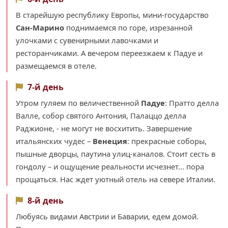
В старейшую республику Европы, мини-государство
Сан-Марино
поднимаемся по горе, изрезанной
улочками с сувенирными лавочками и
ресторанчиками. А вечером переезжаем к Падуе и
размещаемся в отеле.
7-й день
Утром гуляем по величественной
Падуе
: Пратто делла
Валле, собор святого Антония, Палаццо делла
Раджионе, - не могут не восхитить. Завершение
итальянских чудес –
Венеция
: прекрасные соборы,
пышные дворцы, паутина улиц-каналов. Стоит сесть в
гондолу – и ощущение реальности исчезнет... пора
прощаться. Нас ждет уютный отель на севере Италии.
8-й день
Любуясь видами Австрии и Баварии, едем домой.