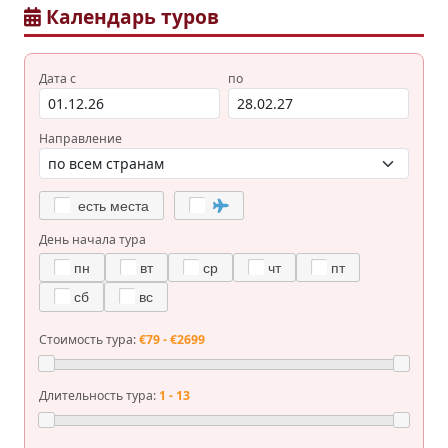
Календарь туров
Дата с
по
Направление
есть места
День начала тура
пн
вт
ср
чт
пт
сб
вс
Стоимость тура:
€79 - €2699
Длительность тура:
1 - 13