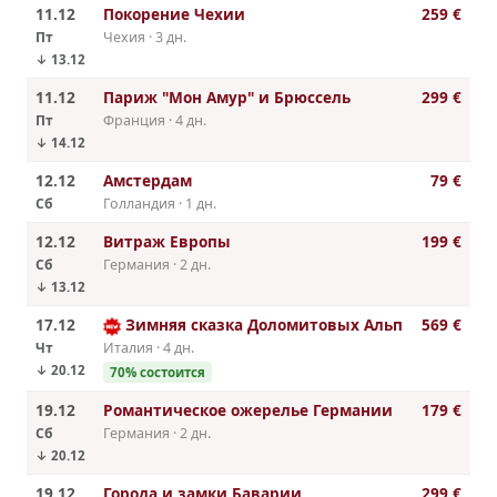
11.12
Покорение Чехии
259 €
Пт
Чехия · 3 дн.
↓ 13.12
11.12
Париж "Мон Амур" и Брюссель
299 €
Пт
Франция · 4 дн.
↓ 14.12
12.12
Амстердам
79 €
Сб
Голландия · 1 дн.
12.12
Витраж Европы
199 €
Сб
Германия · 2 дн.
↓ 13.12
17.12
Зимняя сказка Доломитовых Альп
569 €
Чт
Италия · 4 дн.
↓ 20.12
70% состоится
19.12
Романтическое ожерелье Германии
179 €
Сб
Германия · 2 дн.
↓ 20.12
19.12
Города и замки Баварии
299 €