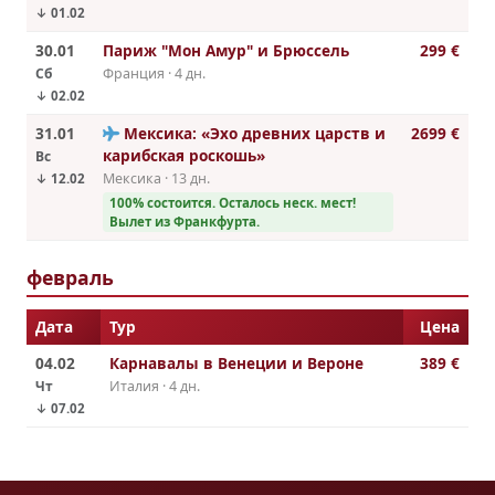
↓ 01.02
30.01
Париж "Мон Амур" и Брюссель
299 €
Сб
Франция · 4 дн.
↓ 02.02
31.01
Мексика: «Эхо древних царств и
2699 €
карибская роскошь»
Вс
Мексика · 13 дн.
↓ 12.02
100% cостоится. Осталось неск. мест!
Вылет из Франкфурта.
февраль
Дата
Тур
Цена
04.02
Карнавалы в Венеции и Вероне
389 €
Чт
Италия · 4 дн.
↓ 07.02