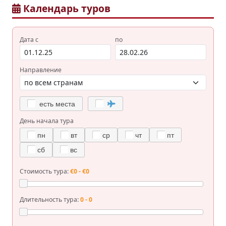
Календарь туров
Дата с
по
Направление
есть места
День начала тура
пн
вт
ср
чт
пт
сб
вс
Стоимость тура:
€0 - €0
Длительность тура:
0 - 0