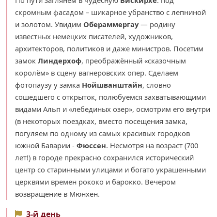
скромным фасадом – шикарное убранство с лепниной
и золотом. Увидим
Обераммергау
— родину
известных немецких писателей, художников,
архитекторов, политиков и даже министров. Посетим
замок
Линдерхоф
, преображённый «сказочным
королём» в сцену вагнеровских опер. Сделаем
фотопаузу у замка
Нойшванштайн
, словно
сошедшего с открыток, полюбуемся захватывающими
видами Альп и «лебединых озер», осмотрим его внутри
(в некоторых поездках, вместо посещения замка,
погуляем по одному из самых красивых городков
южной Баварии -
Фюссен
. Несмотря на возраст (700
лет!) в городе прекрасно сохранился исторический
центр со старинными улицами и богато украшенными
церквями времен рококо и барокко. Вечером
возвращение в Мюнхен.
3-й день