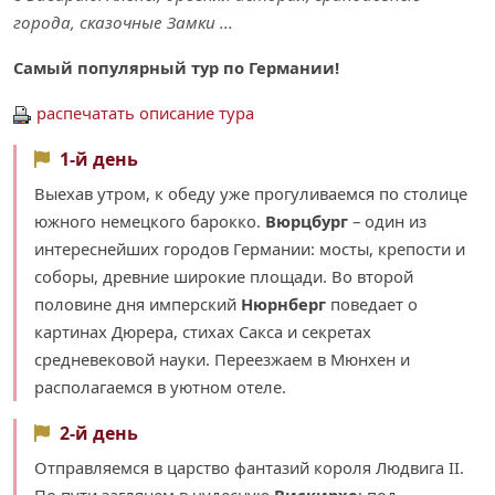
города, сказочные Замки ...
Самый популярный тур по Германии!
распечатать описание тура
1-й день
Выехав утром, к обеду уже прогуливаемся по столице
южного немецкого барокко.
Вюрцбург
– один из
интереснейших городов Германии: мосты, крепости и
соборы, древние широкие площади. Во второй
половине дня имперский
Нюрнберг
поведает о
картинах Дюрера, стихах Сакса и секретах
средневековой науки. Переезжаем в Мюнхен и
располагаемся в уютном отеле.
2-й день
Отправляемся в царство фантазий короля Людвига II.
По пути заглянем в чудесную
Вискирхе
: под