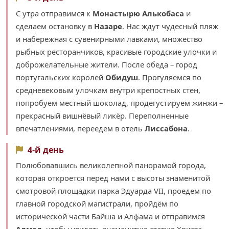
С утра отправимся к
Монастырю Алькобаса
и
сделаем остановку в
Назаре
. Нас ждут чудесный пляж
и набережная с сувенирными лавками, множество
рыбных ресторанчиков, красивые городские улочки и
доброжелательные жители. После обеда – город
португальских королей
Обидуш
. Прогуляемся по
средневековым улочкам внутри крепостных стен,
попробуем местный шоколад, продегустируем жинжи –
прекрасный вишнёвый ликёр. Переполненные
впечатлениями, переедем в отель
Лиссабона
.
4-й день
Полюбовавшись великолепной панорамой города,
которая откроется перед нами с высоты знаменитой
смотровой площадки парка Эдуарда VII, проедем по
главной городской магистрали, пройдём по
исторической части Байша и Алфама и отправимся