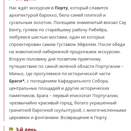
Нас ждёт экскурсия в
Порту
, который славится
архитектурой барокко, бело-синей плиткой и
сусальным золотом. Посещаем знаменитый вокзал Сау
Бенту, гуляем по старейшему району Рибейра,
любуемся шестью мостами, один из которых
спроектирован самим Густавом Эйфелем. После обеда
на живописной набережной продолжаем экскурсию.
Вторую половину дня посвятим приятному
путешествию по самой зелёной области Португалии –
Миньо, где прогуляемся по исторической части
Браги*
, с посещением Кафедрального Собора,
центральных площадей и других исторических
памятников. Брага – первый епископат Португалии,
чрезвычайно красивый город, богато украшенный
гранитной барочной скульптурой, с многочисленными
церквями и фонтанами. Возвращение в Порту.
3-й день