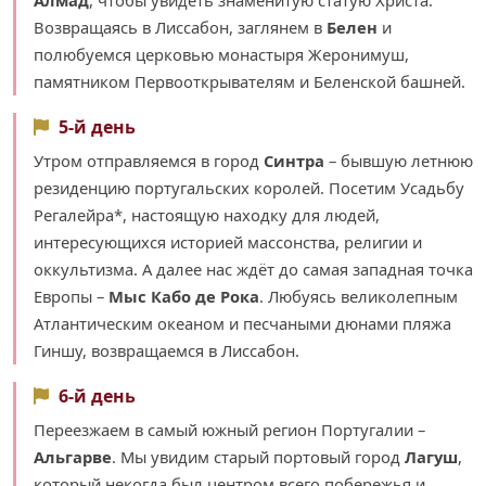
Алмад
, чтобы увидеть знаменитую статую Христа.
Возвращаясь в Лиссабон, заглянем в
Белен
и
полюбуемся церковью монастыря Жеронимуш,
памятником Первооткрывателям и Беленской башней.
5-й день
Утром отправляемся в город
Синтра
– бывшую летнюю
резиденцию португальских королей. Посетим Усадьбу
Регалейра*, настоящую находку для людей,
интересующихся историей массонства, религии и
оккультизма. А далее нас ждёт до самая западная точка
Европы –
Мыс Кабо де Рока
. Любуясь великолепным
Атлантическим океаном и песчаными дюнами пляжа
Гиншу, возвращаемся в Лиссабон.
6-й день
Переезжаем в самый южный регион Португалии –
Альгарве
. Мы увидим старый портовый город
Лагуш
,
который некогда был центром всего побережья и