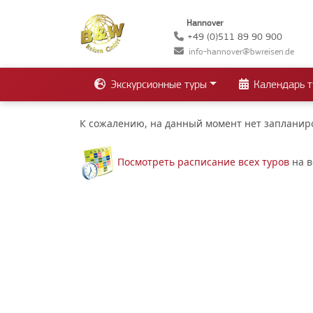
Hannover
+49 (0)511 89 90 900
info-hannover@bwreisen.de
Экскурсионные туры
Календарь т
К сожалению, на данный момент нет запланиро
Посмотреть расписание всех туров
на в